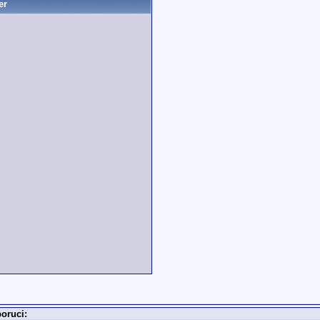
er
oruci: