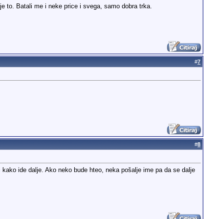
o je to. Batali me i neke price i svega, samo dobra trka.
#
7
#
8
 kako ide dalje. Ako neko bude hteo, neka pošalje ime pa da se dalje