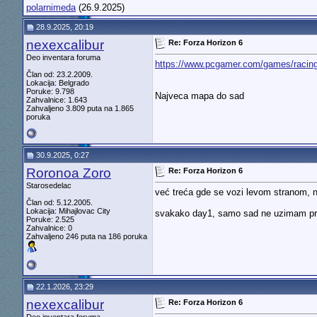
polarnimeda
(26.9.2025)
28.9.2025, 20:19
nexexcalibur
Re: Forza Horizon 6
Deo inventara foruma
https://www.pcgamer.com/games/racing..
Član od: 23.2.2009.
Lokacija: Belgrado
Poruke: 9.798
Najveca mapa do sad
Zahvalnice: 1.643
Zahvaljeno 3.809 puta na 1.865
poruka
30.9.2025, 0:27
Roronoa Zoro
Re: Forza Horizon 6
Starosedelac
već treća gde se vozi levom stranom, no
Član od: 5.12.2005.
Lokacija: Mihajlovac City
svakako day1, samo sad ne uzimam p
Poruke: 2.525
Zahvalnice: 0
Zahvaljeno 246 puta na 186 poruka
22.1.2026, 23:29
nexexcalibur
Re: Forza Horizon 6