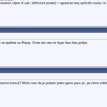
enskim ciljem ili cak i drift/stunt poneki) + ogranicen broj razlicitih vozila i t
е не враћам на Форцу. Осим ако ова не буде баш баш добра.
napravimo konvoj? Mislio sam da je probam preko game pass pc, pa ćemo videti