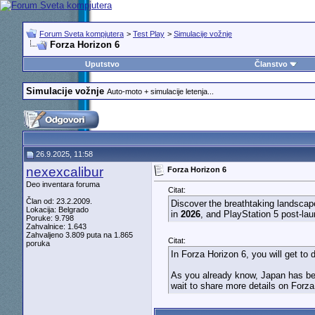
Forum Sveta kompjutera
>
Test Play
>
Simulacije vožnje
Forza Horizon 6
Uputstvo
Članstvo
Simulacije vožnje
Auto-moto + simulacije letenja...
26.9.2025, 11:58
nexexcalibur
Forza Horizon 6
Deo inventara foruma
Citat:
Član od: 23.2.2009.
Discover the breathtaking landscap
Lokacija: Belgrado
in
2026
, and PlayStation 5 post-la
Poruke: 9.798
Zahvalnice: 1.643
Zahvaljeno 3.809 puta na 1.865
Citat:
poruka
In Forza Horizon 6, you will get to
As you already know, Japan has bee
wait to share more details on Forza