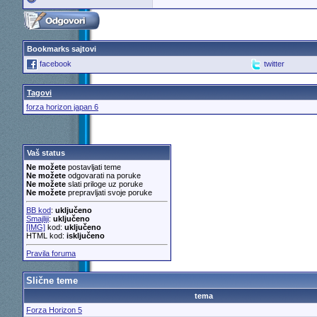
Bookmarks sajtovi
facebook
twitter
Tagovi
forza horizon japan 6
Vaš status
Ne možete
postavljati teme
Ne možete
odgovarati na poruke
Ne možete
slati priloge uz poruke
Ne možete
prepravljati svoje poruke
BB kod
:
uključeno
Smajliji
:
uključeno
[IMG]
kod:
uključeno
HTML kod:
isključeno
Pravila foruma
Slične teme
tema
Forza Horizon 5