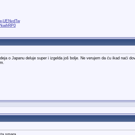
Ww-UENvdTw
PkwfrRP0
mi ideja o Japanu deluje super i izgelda još bolje. Ne verujem da ću ikad naći 
om.
sta smara.