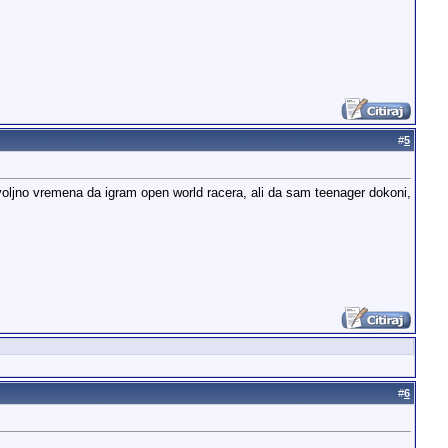
#
5
dovoljno vremena da igram open world racera, ali da sam teenager dokoni,
#
6