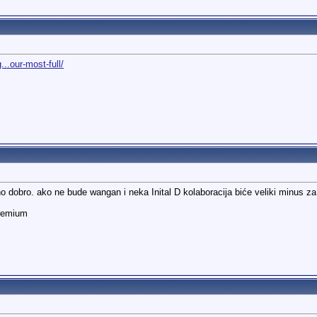
.our-most-full/
 dobro. ako ne bude wangan i neka Inital D kolaboracija biće veliki minus za 
remium