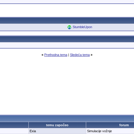
StumbleUpon
«
Prethodna tema
|
Sledeća tema
»
temu započeo
forum
Exia
Simulacije vožnje