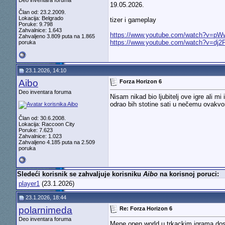
Deo inventara foruma
19.05.2026.
Član od: 23.2.2009.
Lokacija: Belgrado
tizer i gameplay
Poruke: 9.798
Zahvalnice: 1.643
https://www.youtube.com/watch?v=p
Zahvaljeno 3.809 puta na 1.865
https://www.youtube.com/watch?v=dj2
poruka
23.1.2026, 14:10
Aibo
Forza Horizon 6
Deo inventara foruma
Nisam nikad bio ljubitelj ove igre ali 
odrao bih stotine sati u nečemu ovakv
Član od: 30.6.2008.
Lokacija: Raccoon City
Poruke: 7.623
Zahvalnice: 1.023
Zahvaljeno 4.185 puta na 2.509
poruka
Sledeći korisnik se zahvaljuje korisniku
Aibo
na korisnoj poruci:
player1
(23.1.2026)
23.1.2026, 18:44
polarnimeda
Re: Forza Horizon 6
Deo inventara foruma
Mene open world u trkackim igrama do