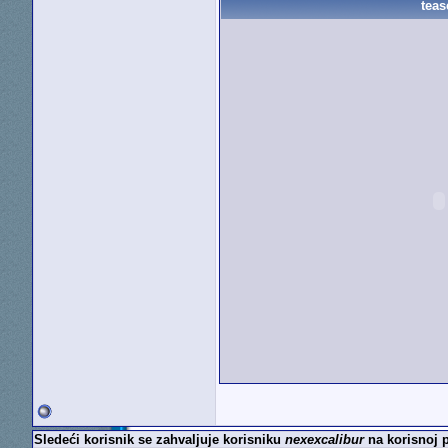
teas
Sledeći korisnik se zahvaljuje korisniku
nexexcalibur
na korisnoj p