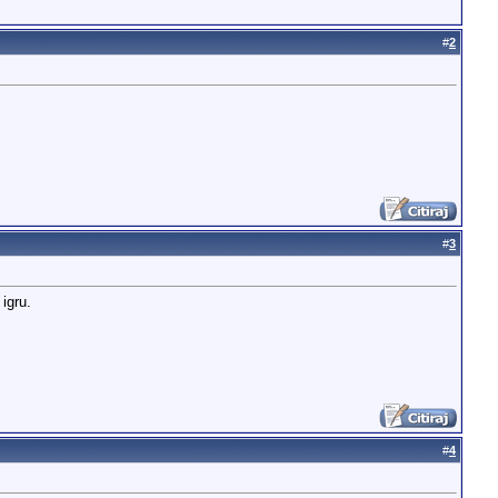
#
2
#
3
igru.
#
4