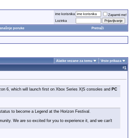
ime korisnika
Zapamti me!
Lozinka
anašnje poruke
Pretraži
Alatke vezane za temu
Vrste prikaza
#
1
zon 6, which will launch first on Xbox Series X|S consoles and
PC
 status to become a Legend at the Horizon Festival.
nity. We are so excited for you to experience it, and we can't