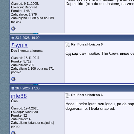
Daj mi trke (bilo da su klasicne, sa vrem
Član od: 9.11.2005.
Lokacija: Beograd
Poruke: 4.460
Zahvalnice: 1.979
Zahvaljeno 1.088 puta na 689
poruka
23.1.2026, 19:09
Љуша
Re: Forza Horizon 6
Deo inventara foruma
Од кад сам пробао The Crew, више с
Član od: 18.11.2011.
Poruke: 5.712
Zahvalnice: 795
Zahvaljeno 1.109 puta na 871
poruka
26.4.2026, 17:30
infe88
Re: Forza Horizon 6
Član
Hoce li neko igrati ovu igricu, pa da 
dogovaramo. Hvala unapred.
Član od: 19.4.2013.
Lokacija: Novi Sad
Poruke: 32
Zahvalnice: 4
Zahvaljeno jedanput na jednoj
poruci