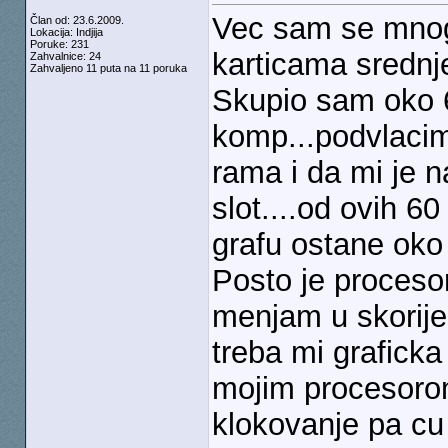
Vec sam se mnogo
Član od: 23.6.2009.
Lokacija: Indjija
Poruke: 231
karticama srednje 
Zahvalnice: 24
Zahvaljeno 11 puta na 11 poruka
Skupio sam oko 6
komp...podvlacim
rama i da mi je n
slot....od ovih 6
grafu ostane oko 
Posto je proceso
menjam u skorije
treba mi grafick
mojim procesorom,
klokovanje pa cu 