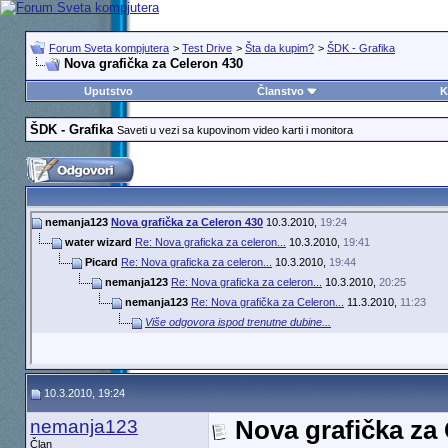
Forum Sveta kompjutera
>
Test Drive
>
Šta da kupim?
>
ŠDK - Grafika
Nova grafička za Celeron 430
Uputstvo
Članstvo
K
ŠDK - Grafika
Saveti u vezi sa kupovinom video karti i monitora
nemanja123
Nova grafička za Celeron 430
10.3.2010,
19:24
water wizard
Re: Nova graficka za celeron...
10.3.2010,
19:41
Picard
Re: Nova graficka za celeron...
10.3.2010,
19:44
nemanja123
Re: Nova graficka za celeron...
10.3.2010,
20:25
nemanja123
Re: Nova grafička za Celeron...
11.3.2010,
11:23
Više odgovora ispod trenutne dubine...
10.3.2010, 19:24
nemanja123
Nova grafička za
Član