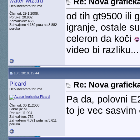
water wizard
Re: Nova graficka
Deo inventara foruma
od tih gt9500 ili
Član od: 29.1.2008.
Poruke: 20.902
Zahvalnice: 463
igranje, ostale su
Zahvaljeno 4.189 puta na 3.882
poruka
celeron da koči
video bi razliku...
10.3.2010, 19:44
Picard
Re: Nova graficka
Deo inventara foruma
Pa da, polovni 
Član od: 30.11.2008.
to je vec sasvim
Lokacija: NI
Poruke: 11.904
Zahvalnice: 752
Zahvaljeno 4.371 puta na 3.611
poruka