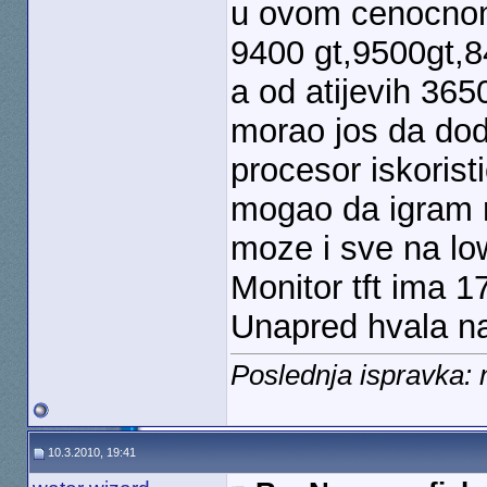
u ovom cenocnom
9400 gt,9500gt,8
a od atijevih 36
morao jos da dod
procesor iskorist
mogao da igram no
moze i sve na low
Monitor tft ima 17
Unapred hvala n
Poslednja ispravka:
10.3.2010, 19:41