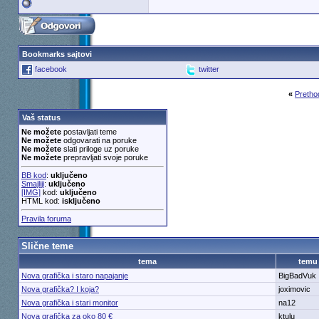
Bookmarks sajtovi
facebook
twitter
«
Pretho
Vaš status
Ne možete
postavljati teme
Ne možete
odgovarati na poruke
Ne možete
slati priloge uz poruke
Ne možete
prepravljati svoje poruke
BB kod
:
uključeno
Smajliji
:
uključeno
[IMG]
kod:
uključeno
HTML kod:
isključeno
Pravila foruma
Slične teme
tema
temu
Nova grafička i staro napajanje
BigBadVuk
Nova grafička? I koja?
joximovic
Nova grafička i stari monitor
na12
Nova grafička za oko 80 €
ktulu