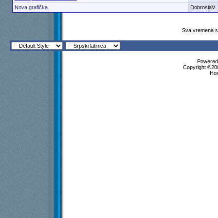
Nova grafička
DobroslaV
Sva vremena su
Powered 
Copyright ©200
Ho