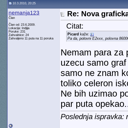
10.3.2010, 20:25
nemanja123
Re: Nova graficka
Član
Citat:
Član od: 23.6.2009.
Lokacija: Indjija
Poruke: 231
Picard
kaže:
Zahvalnice: 24
Pa da, polovni E2xxx, polovna 8600
Zahvaljeno 11 puta na 11 poruka
Nemam para za pr
uzecu samo graf 
samo ne znam ko
toliko celeron isko
Ne bih uzimao p
par puta opekao.
Poslednja ispravka: