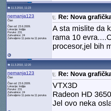
11.3.2010, 11:23
nemanja123
Re: Nova grafičk
Član
A sta mislite da 
Član od: 23.6.2009.
Lokacija: Indjija
Poruke: 231
rama 10 evra....
Zahvalnice: 24
Zahvaljeno 11 puta na 11 poruka
procesor,jel bih
11.3.2010, 12:20
nemanja123
Re: Nova grafičk
Član
VTX3D
Član od: 23.6.2009.
Lokacija: Indjija
Poruke: 231
Radeon HD 365
Zahvalnice: 24
Zahvaljeno 11 puta na 11 poruka
Jel ovo neka osl