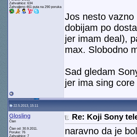
Zahvalnice: 634
Zahvaljeno 461 puta na 290 poruka
Jos nesto vazno 
dobijam po dosta
jer imam deal), 
max. Slobodno mog
Sad gledam Sony 
jer ima sing cor
22.5.2013, 15:11
Glosling
Re: Koji Sony tel
Član
naravno da je bolj
Član od: 30.9.2011.
Poruke: 76
Zahvalnice: 7