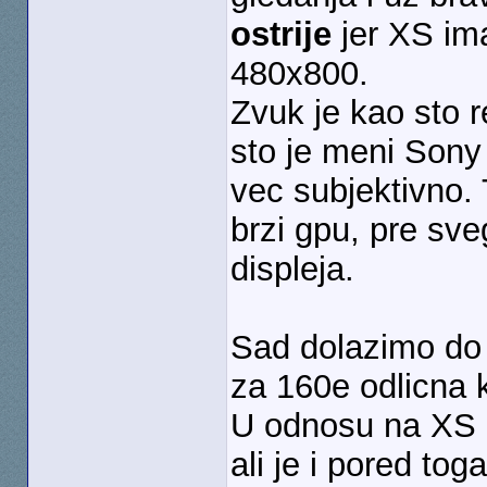
ostrije
jer XS im
480x800.
Zvuk je kao sto r
sto je meni Sony
vec subjektivno.
brzi gpu, pre sv
displeja.
Sad dolazimo do 
za 160e odlicna 
U odnosu na XS i
ali je i pored tog