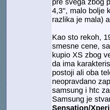
pre svega zbog p
4,3'', malo bolje
razlika je mala) a
Kao sto rekoh, 1
smesne cene, sam
kupio XS zbog ve
da ima karakteri
postoji ali oba te
neopravdano zapos
samsung i htc za
Samsung je stvar
Sensation/Xperi