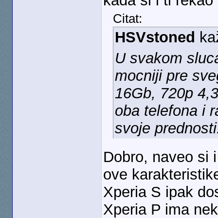
kada si i ti rekao 
Citat:
HSVstoned
ka
U svakom slucaj
mocniji pre sve
16Gb, 720p 4,3'
oba telefona i r
svoje prednosti
Dobro, naveo si i
ove karakteristik
Xperia S ipak dos
Xperia P ima nek