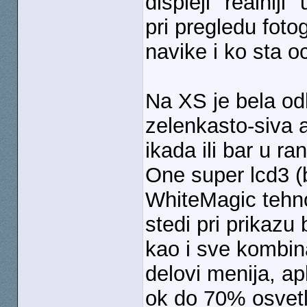
displeji ''realnij
pri pregledu foto
navike i ko sta o
Na XS je bela od
zelenkasto-siva 
ikada ili bar u r
One super lcd3 (
WhiteMagic tehnol
stedi pri prikazu
kao i sve kombina
delovi menija, apl
ok do 70% osvetl