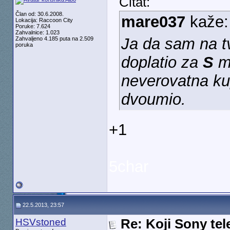
Citat:
Član od: 30.6.2008.
mare037
kaže
Lokacija: Raccoon City
Poruke: 7.624
Zahvalnice: 1.023
Ja da sam na t
Zahvaljeno 4.185 puta na 2.509
poruka
doplatio za
S
mo
neverovatna ku
dvoumio.
+1
5char
22.5.2013, 23:57
HSVstoned
Re: Koji Sony tel