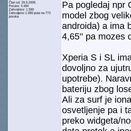
Pa pogledaj npr 
Član od: 29.9.2009.
Poruke: 4.484
Zahvalnice: 1.590
model zbog veliko
Zahvaljeno 1.080 puta na 773
poruka
androida) a ima b
4,65'' pa mozes 
Xperia S i SL ima
dovoljno za ujut
upotrebe). Narav
bateriju zbog lo
Ali za surf je io
osvetljenje pa i t
preko widgeta/noti