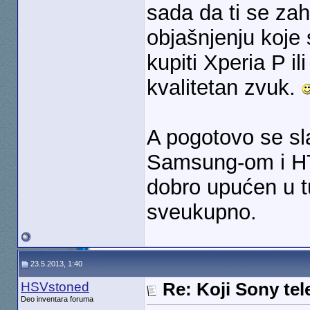
sada da ti se za
objašnjenju koje
kupiti Xperia P i
kvalitetan zvuk.
A pogotovo se sl
Samsung-om i HTC
dobro upućen u tu
sveukupno.
23.5.2013, 1:40
HSVstoned
Re: Koji Sony tel
Deo inventara foruma