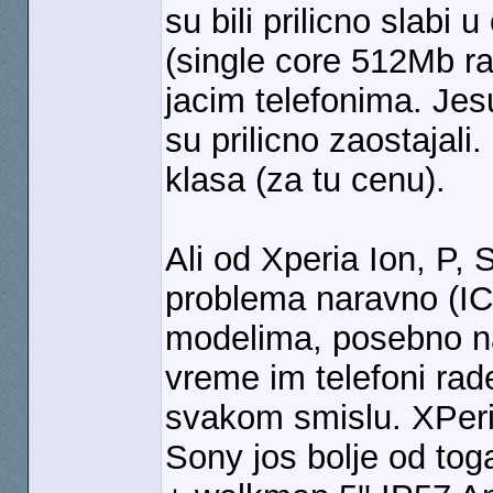
su bili prilicno slabi
(single core 512Mb ra
jacim telefonima. Jesu
su prilicno zaostajali.
klasa (za tu cenu).
Ali od Xperia Ion, P, 
problema naravno (IC
modelima, posebno na 
vreme im telefoni rad
svakom smislu. XPeri
Sony jos bolje od tog