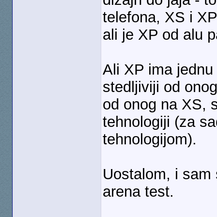
telefona, XS i X
ali je XP od alu p
Ali XP ima jednu p
stedljiviji od on
od onog na XS, s
tehnologiji (za s
tehnologijom).
Uostalom, i sam s
arena test.