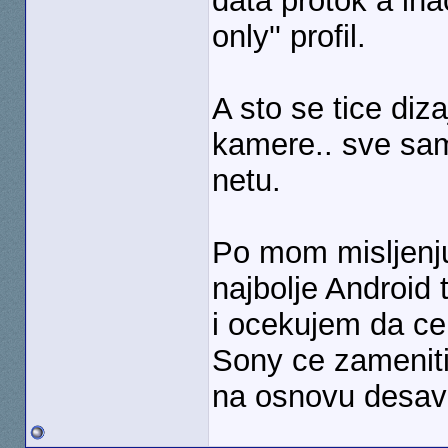
data protok a ina
only'' profil.
A sto se tice diza
kamere.. sve sam 
netu.
Po mom misljenj
najbolje Android
i ocekujem da ce 
Sony ce zameniti 
na osnovu desava