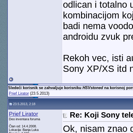
odlican i totaln
kombinacijom koju
badi nema voodo
androidu zvuk pr
Rekoh vec, isti a
Sony XP/XS itd 
Sledeći korisnik se zahvaljuje korisniku
HSVstoned
na korisnoj por
Prief Lirator
(23.5.2013)
23.5.2013, 2:18
Prief Lirator
Re: Koji Sony tel
Deo inventara foruma
Ok, nisam znao d
Član od: 14.4.2008.
Lokacija: Banja Luka