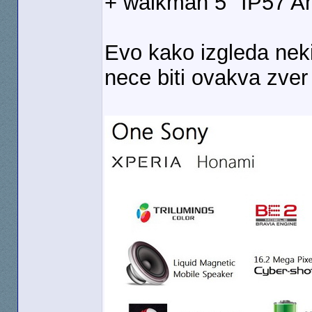
+ walkman 5'' IP57 An
Evo kako izgleda neki
nece biti ovakva zve