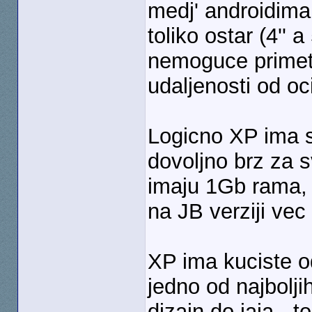
medj' androidima
toliko ostar (4''
nemoguce primeti
udaljenosti od oc
Logicno XP ima sp
dovoljno brz za 
imaju 1Gb rama, 
na JB verziji ve
XP ima kuciste o
jedno od najbolji
dizajn do jaja - t