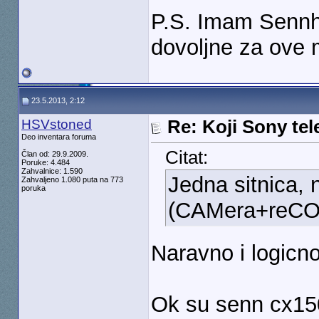
P.S. Imam Sennh
dovoljne za ove
23.5.2013, 2:12
HSVstoned
Re: Koji Sony tel
Deo inventara foruma
Citat:
Član od: 29.9.2009.
Poruke: 4.484
Zahvalnice: 1.590
Jedna sitnica,
Zahvaljeno 1.080 puta na 773
poruka
(CAMera+reC
Naravno i logicn
Ok su senn cx150,