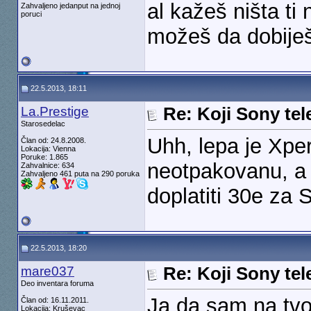
al kažeš ništa ti 
Zahvaljeno jedanput na jednoj
poruci
možeš da dobiješ
22.5.2013, 18:11
La.Prestige
Re: Koji Sony tel
Starosedelac
Uhh, lepa je Xpe
Član od: 24.8.2008.
Lokacija: Vienna
Poruke: 1.865
neotpakovanu, a 
Zahvalnice: 634
Zahvaljeno 461 puta na 290 poruka
doplatiti 30e za 
22.5.2013, 18:20
mare037
Re: Koji Sony tel
Deo inventara foruma
Ja da sam na tvo
Član od: 16.11.2011.
Lokacija: Kruševac