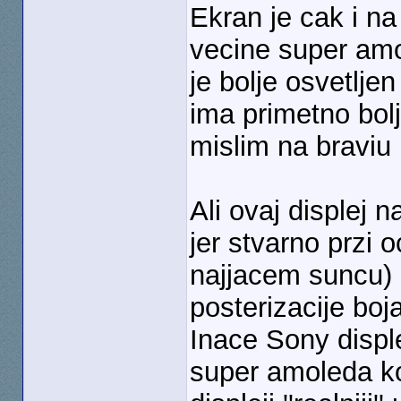
Ekran je cak i na
vecine super amo
je bolje osvetlje
ima primetno bolj
mislim na braviu i
Ali ovaj displej 
jer stvarno przi o
najjacem suncu) 
posterizacije bo
Inace Sony displej
super amoleda koj