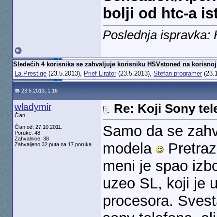
bolji od htc-a is
Poslednja ispravka:
Sledećih 4 korisnika se zahvaljuje korisniku HSVstoned na korisnoj
La.Prestige
(23.5.2013),
Prief Lirator
(23.5.2013),
Stefan programer
(23.
23.5.2013, 1:16
wladymir
Re: Koji Sony tel
Član
Samo da se zahva
Član od: 27.10.2011.
Poruke: 48
Zahvalnice: 38
modela
Pretrazu
Zahvaljeno 32 puta na 17 poruka
meni je spao izb
uzeo SL, koji je 
procesora. Svesta