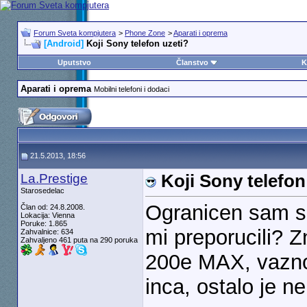
Forum Sveta kompjutera
>
Phone Zone
>
Aparati i oprema
[Android]
Koji Sony telefon uzeti?
Uputstvo
Članstvo
K
Aparati i oprema
Mobilni telefoni i dodaci
21.5.2013, 18:56
La.Prestige
Koji Sony telefon
Starosedelac
Ogranicen sam sa
Član od: 24.8.2008.
Lokacija: Vienna
Poruke: 1.865
mi preporucili? 
Zahvalnice: 634
Zahvaljeno 461 puta na 290 poruka
200e MAX, vazno
inca, ostalo je n