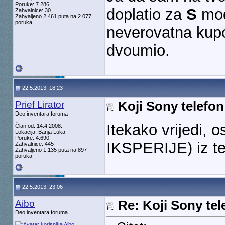
Poruke: 7.286
doplatio za
S
mode
Zahvalnice: 30
Zahvaljeno 2.461 puta na 2.077
poruka
neverovatna kupo
dvoumio.
22.5.2013, 18:23
Prief Lirator
Koji Sony telefon
Deo inventara foruma
Itekako vrijedi, 
Član od: 14.4.2008.
Lokacija: Banja Luka
Poruke: 4.690
IKSPERIJE) iz te 
Zahvalnice: 445
Zahvaljeno 1.135 puta na 897
poruka
22.5.2013, 23:06
Aibo
Re: Koji Sony tel
Deo inventara foruma