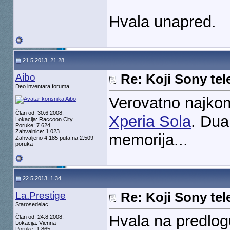
Hvala unapred.
21.5.2013, 21:28
Aibo
Re: Koji Sony tel
Deo inventara foruma
Verovatno najkomp
Član od: 30.6.2008.
Xperia Sola
. Dua
Lokacija: Raccoon City
Poruke: 7.624
Zahvalnice: 1.023
memorija...
Zahvaljeno 4.185 puta na 2.509
poruka
22.5.2013, 1:34
La.Prestige
Re: Koji Sony tel
Starosedelac
Hvala na predlog
Član od: 24.8.2008.
Lokacija: Vienna
Poruke: 1.865