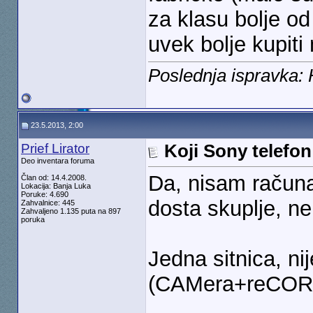
za klasu bolje od 
uvek bolje kupiti 
Poslednja ispravka:
23.5.2013, 2:00
Prief Lirator
Koji Sony telefon
Deo inventara foruma
Da, nisam računa
Član od: 14.4.2008.
Lokacija: Banja Luka
Poruke: 4.690
dosta skuplje, ne
Zahvalnice: 445
Zahvaljeno 1.135 puta na 897
poruka
Jedna sitnica, n
(CAMera+reCOR