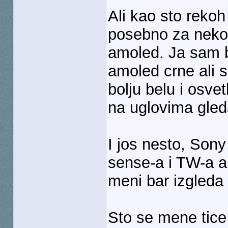
Ali kao sto rekoh
posebno za neko
amoled. Ja sam b
amoled crne ali s
bolju belu i osvet
na uglovima gled
I jos nesto, Sony
sense-a i TW-a a 
meni bar izgleda 
Sto se mene tic