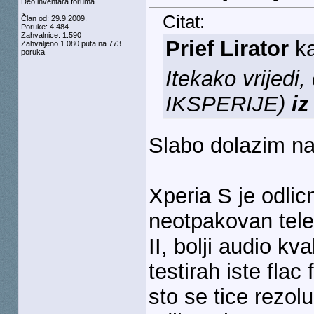
Deo inventara foruma
Citat:
Član od: 29.9.2009.
Poruke: 4.484
Zahvalnice: 1.590
Prief Lirator
k
Zahvaljeno 1.080 puta na 773
poruka
Itekako vrijedi,
IKSPERIJE)
iz
Slabo dolazim na
Xperia S je odli
neotpakovan tele
II, bolji audio kva
testirah iste flac
sto se tice rezolu