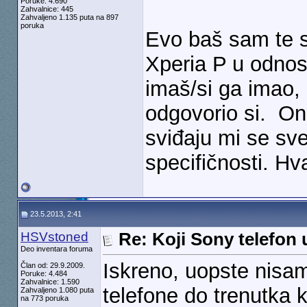
Poruke: 4.690
Zahvalnice: 445
Zahvaljeno 1.135 puta na 897
poruka
Evo baš sam te sa
Xperia P u odnos
imaš/si ga imao,
odgovorio si.
Ond
sviđaju mi se sve
specifičnosti. Hv
23.5.2013, 2:41
HSVstoned
Re: Koji Sony telefon 
Deo inventara foruma
Iskreno, uopste nisa
Član od: 29.9.2009.
Poruke: 4.484
Zahvalnice: 1.590
telefone do trenutka 
Zahvaljeno 1.080 puta
na 773 poruka