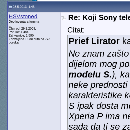
23.5.2013, 1:46
HSVstoned
Re: Koji Sony tel
Deo inventara foruma
Citat:
Član od: 29.9.2009.
Poruke: 4.484
Zahvalnice: 1.590
Prief Lirator
k
Zahvaljeno 1.080 puta na 773
poruka
Ne znam zašto 
dijelom mog po
modelu S.
), ka
neke prednosti 
karakteristike k
S ipak dosta moć
Xperia P ima ne
sada da ti se 