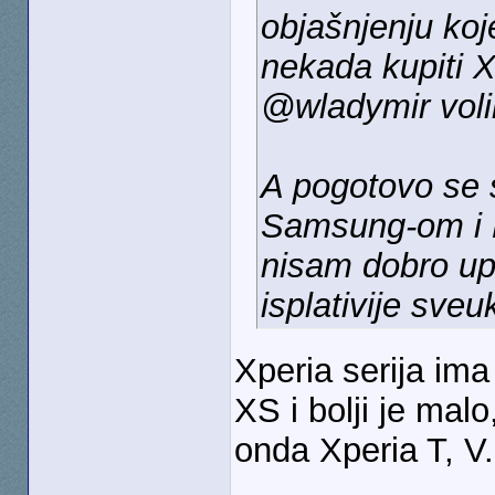
objašnjenju koj
nekada kupiti Xp
@wladymir voli
A pogotovo se 
Samsung-om i H
nisam dobro up
isplativije sve
Xperia serija im
XS i bolji je ma
onda Xperia T, V