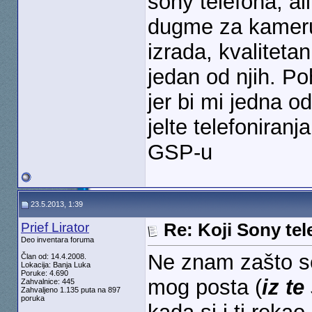
sony telefona, ali
dugme za kameru,
izrada, kvalitet
jedan od njih. Po
jer bi mi jedna o
jelte telefoniran
GSP-u
23.5.2013, 1:39
Prief Lirator
Re: Koji Sony tel
Deo inventara foruma
Ne znam zašto se
Član od: 14.4.2008.
Lokacija: Banja Luka
Poruke: 4.690
mog posta (
iz te
Zahvalnice: 445
Zahvaljeno 1.135 puta na 897
poruka