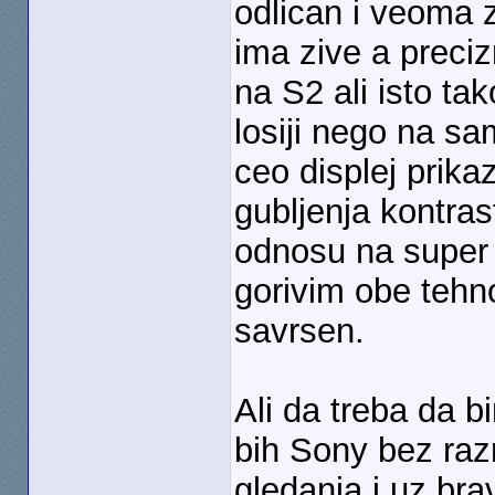
odlican i veoma zi
ima zive a preci
na S2 ali isto ta
losiji nego na sa
ceo displej prika
gubljenja kontrast
odnosu na super
gorivim obe tehno
savrsen.
Ali da treba da b
bih Sony bez raz
gledanja i uz bra