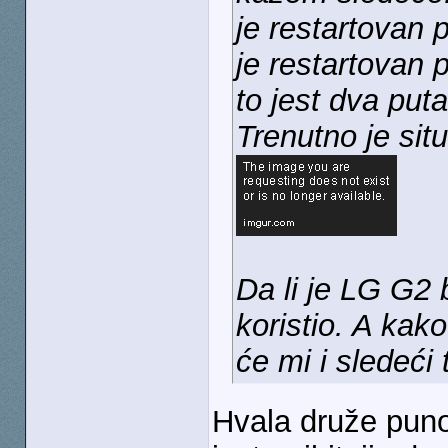
je restartovan 
je restartovan 
to jest dva put
Trenutno je sit
Da li je LG G2
koristio. A kako 
će mi i sledeći 
Hvala druže puno