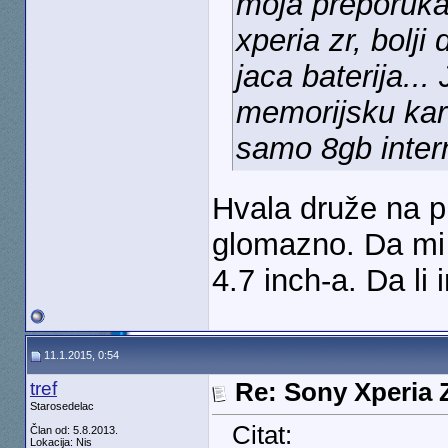
moja preporuka,
xperia zr, bolji 
jaca baterija...
memorijsku kart
samo 8gb inter
Hvala druže na pr
glomazno. Da mi 
4.7 inch-a. Da li
11.1.2015, 0:54
tref
Re: Sony Xperia Z
Starosedelac
Citat:
Član od: 5.8.2013.
Lokacija: Nis