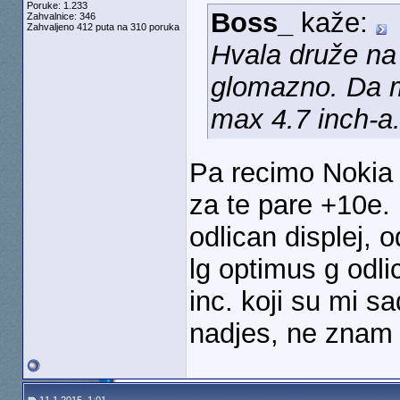
Poruke: 1.233
Boss_
kaže:
Zahvalnice: 346
Zahvaljeno 412 puta na 310 poruka
Hvala druže na 
glomazno. Da m
max 4.7 inch-a.
Pa recimo Nokia
za te pare +10e.
odlican displej, 
lg optimus g odlic
inc. koji su mi s
nadjes, ne znam k