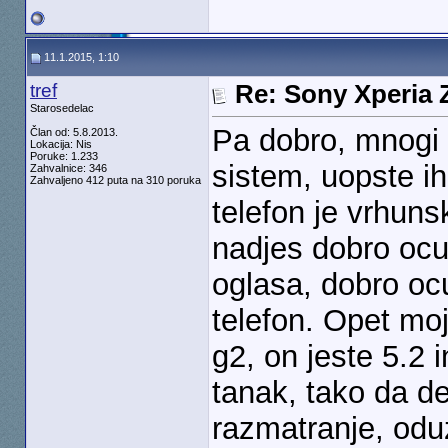
11.1.2015, 1:10
tref
Re: Sony Xperia Z
Starosedelac
Pa dobro, mnogi
Član od: 5.8.2013.
Lokacija: Nis
Poruke: 1.233
sistem, uopste i
Zahvalnice: 346
Zahvaljeno 412 puta na 310 poruka
telefon je vrhun
nadjes dobro ocu
oglasa, dobro ocu
telefon. Opet moj
g2, on jeste 5.2 
tanak, tako da de
razmatranje, od