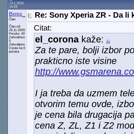
13.1.2015,
14:29
Boss_
Re: Sony Xperia ZR - Da li 
Član
Citat:
Član od:
26.11.2009.
Poruke: 40
el_corona
kaže:
Zahvalnice:
5
Zahvaljeno
Za te pare, bolji izbor 
0 puta na 0
poruka
prakticno iste visine
http://www.gsmarena.c
I ja treba da uzmem tel
otvorim temu ovde, izbo
je cena bila drugacija p
cena Z, ZL, Z1 i Z2 mode