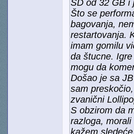
SD od 32 GB i j
Što se performa
bagovanja, ne
restartovanja.
imam gomilu vi
da štucne. Igre
mogu da komen
Došao je sa JB 
sam preskočio, 
zvanični Lollipo
S obzirom da m
razloga, morali
kažem sledeće: