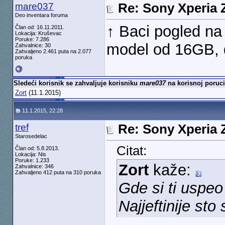
mare037
Re: Sony Xperia Z
Deo inventara foruma
↑ Baci pogled na
Član od: 16.11.2011.
Lokacija: Kruševac
Poruke: 7.286
model od 16GB, 
Zahvalnice: 30
Zahvaljeno 2.461 puta na 2.077
poruka
Sledeći korisnik se zahvaljuje korisniku
mare037
na korisnoj poruci
Zort
(11.1.2015)
11.1.2015, 22:28
tref
Re: Sony Xperia Z
Starosedelac
Citat:
Član od: 5.8.2013.
Lokacija: Nis
Poruke: 1.233
Zort
kaže:
Zahvalnice: 346
Zahvaljeno 412 puta na 310 poruka
Gde si ti uspe
Najjeftinije st