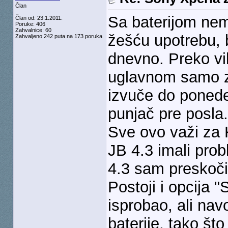
Član
Sa baterijom nem
Član od: 23.1.2011.
Poruke: 406
Zahvalnice: 60
žešću upotrebu, 
Zahvaljeno 242 puta na 173 poruka
dnevno. Preko vi
uglavnom samo z
izvuče do ponede
punjač pre posla.
Sve ovo važi za K
JB 4.3 imali prob
4.3 sam preskoči
Postoji i opcija 
isprobao, ali na
baterije, tako št