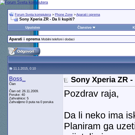
Forum Sveta kompjutera
>
Phone Zone
>
Aparati i oprema
Sony Xperia ZR - Da li kupiti?
Uputstvo
Članstvo
K
Aparati i oprema
Mobilni telefoni i dodaci
11.1.2015, 0:10
Boss_
Sony Xperia ZR - 
Član
Pozdrav raja,
Član od: 26.11.2009.
Poruke: 40
Zahvalnice: 5
Zahvaljeno 0 puta na 0 poruka
Da li neko ima i
Planiram ga uzet