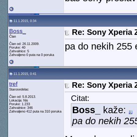
11.1.2015, 0:34
Boss_
Re: Sony Xperia Z
Član
pa do nekih 255 e
Član od: 26.11.2009.
Poruke: 40
Zahvalnice: 5
Zahvaljeno 0 puta na 0 poruka
11.1.2015, 0:41
tref
Re: Sony Xperia Z
Starosedelac
Citat:
Član od: 5.8.2013.
Lokacija: Nis
Poruke: 1.233
Boss_
kaže:
Zahvalnice: 346
Zahvaljeno 412 puta na 310 poruka
pa do nekih 255