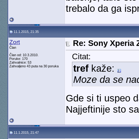
trebalo da ga isp
11.1.2015, 21:35
Zort
Re: Sony Xperia Z
Član
Citat:
Član od: 10.3.2010.
Poruke: 170
Zahvalnice: 53
tref
kaže:
Zahvaljeno 43 puta na 30 poruka
Moze da se nadj
Gde si ti uspeo 
Najjeftinije sto 
11.1.2015, 21:47