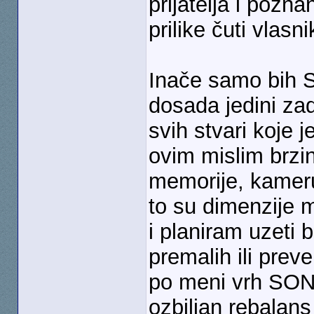
prijatelja i pozn
prilike čuti vlasn
Inače samo bih S
dosada jedini za
svih stvari koje
ovim mislim brzi
memorije, kameru
to su dimenzije 
i planiram uzeti ba
premalih ili preve
po meni vrh SONY
ozbiljan rebala