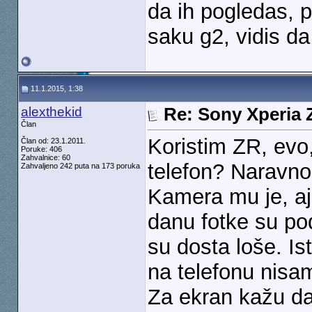
da ih pogledas,
saku g2, vidis da l
11.1.2015, 1:38
alexthekid
Re: Sony Xperia Z
Član
Koristim ZR, evo,
Član od: 23.1.2011.
Poruke: 406
Zahvalnice: 60
telefon? Naravno 
Zahvaljeno 242 puta na 173 poruka
Kamera mu je, ajd
danu fotke su podn
su dosta loše. I
na telefonu nisam
Za ekran kažu da 