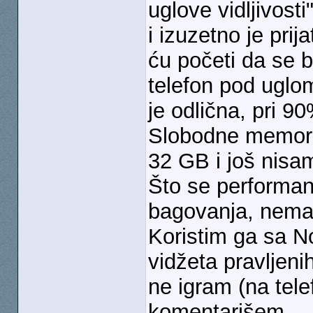
uglove vidljivost
i izuzetno je prij
ću početi da se 
telefon pod uglom
je odlična, pri 90
Slobodne memori
32 GB i još nisam
Što se performans
bagovanja, nema
Koristim ga sa 
vidžeta pravljeni
ne igram (na tel
komentarišem.