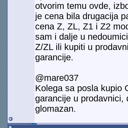
otvorim temu ovde, izbo
je cena bila drugacija p
cena Z, ZL, Z1 i Z2 mod
sam i dalje u nedoumici
Z/ZL ili kupiti u proda
garancije.
@mare037
Kolega sa posla kupio
garancije u prodavnici,
glomazan.