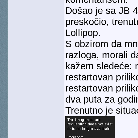
Došao je sa JB 4
preskočio, trenut
Lollipop.
S obzirom da mno
razloga, morali d
kažem sledeće: m
restartovan prili
restartovan prili
dva puta za godi
Trenutno je situa