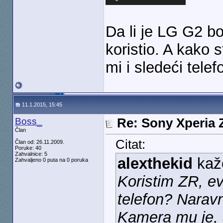
Da li je LG G2 b
koristio. A kako st
mi i sledeći telef
11.1.2015, 15:45
Boss_
Re: Sony Xperia Z
Član
Citat:
Član od: 26.11.2009.
Poruke: 40
Zahvalnice: 5
alexthekid
kaž
Zahvaljeno 0 puta na 0 poruka
Koristim ZR, ev
telefon? Naravn
Kamera mu je, a