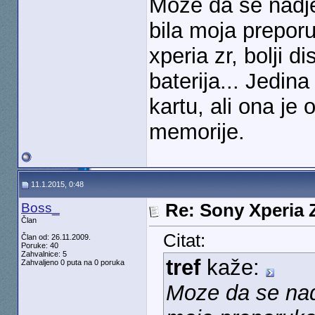
Moze da se nadje 
bila moja preporu
xperia zr, bolji d
baterija... Jedin
kartu, ali ona je
memorije.
11.1.2015, 0:48
Boss_
Re: Sony Xperia Z
Član
Citat:
Član od: 26.11.2009.
Poruke: 40
Zahvalnice: 5
tref
kaže:
Zahvaljeno 0 puta na 0 poruka
Moze da se nadj