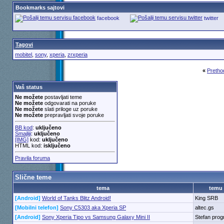
Bookmarks sajtovi
facebook
twitter
Tagovi
mobitel
,
sony
,
xperia
,
zrxperia
«
Pretho
Vaš status
Ne možete
postavljati teme
Ne možete
odgovarati na poruke
Ne možete
slati priloge uz poruke
Ne možete
prepravljati svoje poruke
BB kod
:
uključeno
Smajliji
:
uključeno
[IMG]
kod:
uključeno
HTML kod:
isključeno
Pravila foruma
Slične teme
tema
temu
[Android]
World of Tanks Blitz Android!
King SRB
[Mobilni telefon]
Sony C5303 aka Xperia SP
altec.gs
[Android]
Sony Xperia Tipo vs Samsung Galaxy Mini II
Stefan pro