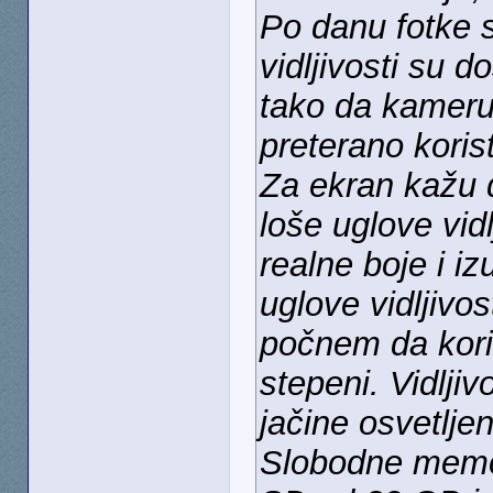
Po danu fotke s
vidljivosti su d
tako da kameru
preterano korist
Za ekran kažu d
loše uglove vid
realne boje i iz
uglove vidljivo
počnem da kori
stepeni. Vidlji
jačine osvetljen
Slobodne memo