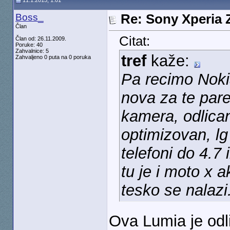
11.1.2015, 1:01
Boss_
Re: Sony Xperia Z
Član
Citat:
Član od: 26.11.2009.
Poruke: 40
Zahvalnice: 5
tref
kaže:
Zahvaljeno 0 puta na 0 poruka
Pa recimo Noki
nova za te par
kamera, odlican
optimizovan, lg
telefoni do 4.7 
tu je i moto x 
tesko se nalazi
Ova Lumia je od