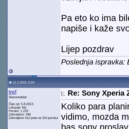
Pa eto ko ima bil
napiše i kaže sv
Lijep pozdrav
Poslednja ispravka:
11.1.2015, 0:24
tref
Re: Sony Xperia Z
Starosedelac
Koliko para plani
Član od: 5.8.2013.
Lokacija: Nis
Poruke: 1.233
vidimo, mozda mo
Zahvalnice: 346
Zahvaljeno 412 puta na 310 poruka
bas sony proslav