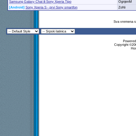
Samsung Galaxy Chat ili Sony Xperia Tipo
OgnjenM
[Android]
Sony Xperia S - prvi Sony smartfon
ZoNi
Sva vremena su
Powered 
Copyright ©200
Ho