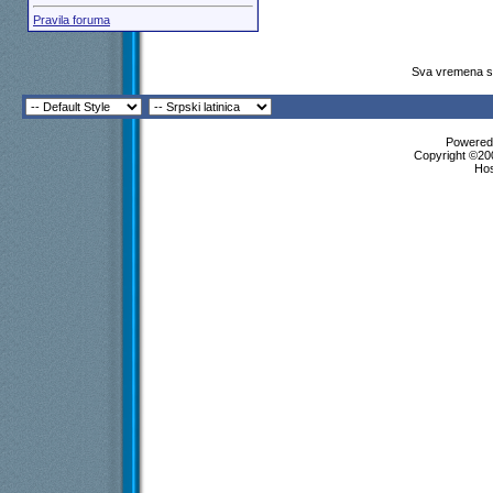
Pravila foruma
Sva vremena su
Powered 
Copyright ©200
Ho