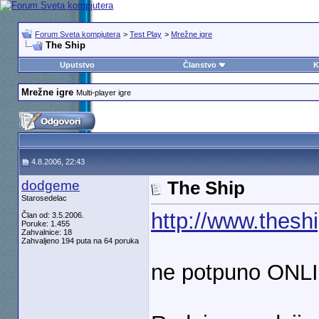
Forum Sveta kompjutera
>
Test Play
>
Mrežne igre
The Ship
Uputstvo
Članstvo
K
Mrežne igre
Multi-player igre
4.8.2006, 22:43
dodgeme
The Ship
Starosedelac
http://www.thesh
Član od: 3.5.2006.
Poruke: 1.455
Zahvalnice: 18
Zahvaljeno 194 puta na 64 poruka
ne potpuno ONL