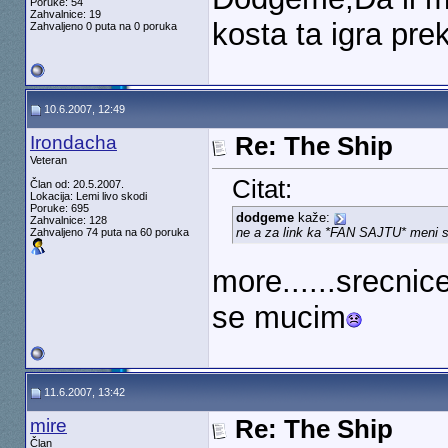
Poruke: 54
Zahvalnice: 19
kosta ta igra pre
Zahvaljeno 0 puta na 0 poruka
10.6.2007, 12:49
Irondacha
Re: The Ship
Veteran
Citat:
Član od: 20.5.2007.
Lokacija: Lemi livo skodi
Poruke: 695
dodgeme
kaže:
Zahvalnice: 128
ne a za link ka *FAN SAJTU* meni se
Zahvaljeno 74 puta na 60 poruka
more......srecni
se mucim
11.6.2007, 13:42
mire
Re: The Ship
Član