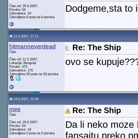
Dodgeme,sta to
Član od: 29.5.2007.
Poruke: 54
Zahvalnice: 19
Zahvaljeno 0 puta na 0 poruka
11.6.2007, 17:11
hitmanneverdead
Re: The Ship
Član
ovo se kupuje??
Član od: 12.2.2007.
Lokacija: Beograd
Poruke: 375
Zahvalnice: 176
Zahvaljeno 55 puta na 29 poruka
24.6.2007, 12:59
mire
Re: The Ship
Član
Da li neko moze 
Član od: 29.5.2007.
Poruke: 54
Zahvalnice: 19
fansajtu preko 
Zahvaljeno 0 puta na 0 poruka