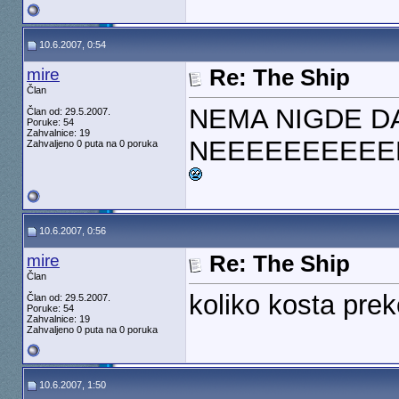
10.6.2007, 0:54
mire
Re: The Ship
Član
NEMA NIGDE DA
Član od: 29.5.2007.
Poruke: 54
Zahvalnice: 19
NEEEEEEEEEE
Zahvaljeno 0 puta na 0 poruka
10.6.2007, 0:56
mire
Re: The Ship
Član
koliko kosta prek
Član od: 29.5.2007.
Poruke: 54
Zahvalnice: 19
Zahvaljeno 0 puta na 0 poruka
10.6.2007, 1:50