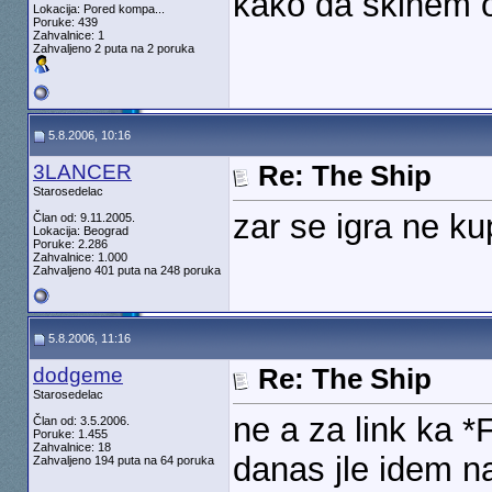
kako da skinem o
Lokacija: Pored kompa...
Poruke: 439
Zahvalnice: 1
Zahvaljeno 2 puta na 2 poruka
5.8.2006, 10:16
3LANCER
Re: The Ship
Starosedelac
zar se igra ne k
Član od: 9.11.2005.
Lokacija: Beograd
Poruke: 2.286
Zahvalnice: 1.000
Zahvaljeno 401 puta na 248 poruka
5.8.2006, 11:16
dodgeme
Re: The Ship
Starosedelac
ne a za link ka 
Član od: 3.5.2006.
Poruke: 1.455
Zahvalnice: 18
danas jle idem n
Zahvaljeno 194 puta na 64 poruka