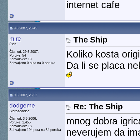
internet cafe
9.6.2007, 23:45
mire
The Ship
Član
Koliko kosta ori
Član od: 29.5.2007.
Poruke: 54
Zahvalnice: 19
Da li se placa ne
Zahvaljeno 0 puta na 0 poruka
9.6.2007, 23:52
dodgeme
Re: The Ship
Starosedelac
mnog dobra igri
Član od: 3.5.2006.
Poruke: 1.455
Zahvalnice: 18
neverujem da ima
Zahvaljeno 194 puta na 64 poruka