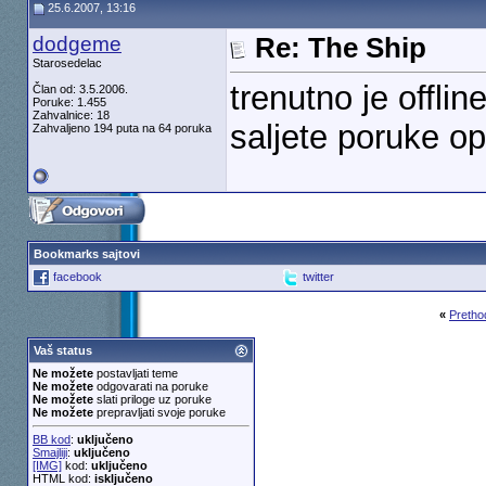
25.6.2007, 13:16
dodgeme
Re: The Ship
Starosedelac
trenutno je offli
Član od: 3.5.2006.
Poruke: 1.455
Zahvalnice: 18
saljete poruke op
Zahvaljeno 194 puta na 64 poruka
Bookmarks sajtovi
facebook
twitter
«
Pretho
Vaš status
Ne možete
postavljati teme
Ne možete
odgovarati na poruke
Ne možete
slati priloge uz poruke
Ne možete
prepravljati svoje poruke
BB kod
:
uključeno
Smajliji
:
uključeno
[IMG]
kod:
uključeno
HTML kod:
isključeno