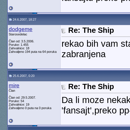
24.6.2007, 18:27
dodgeme
Re: The Ship
Starosedelac
rekao bih vam sta 
Član od: 3.5.2006.
Poruke: 1.455
Zahvalnice: 18
zabranjena
Zahvaljeno 194 puta na 64 poruka
25.6.2007, 0:20
mire
Re: The Ship
Član
Da li moze nekako
Član od: 29.5.2007.
Poruke: 54
Zahvalnice: 19
'fansajt',preko p
Zahvaljeno 0 puta na 0 poruka