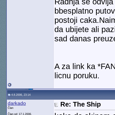
Radnja se odvija 
bbesplatno putov
postoji caka.Nai
da ubijete ali p
sad danas preuze
A za link ka *FA
licnu poruku.
4.8.2006, 23:14
darkado
Re: The Ship
Član
Član od: 17.1.2006.