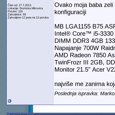
Ovako moja baba zeli 
Član od: 27.7.2013.
Lokacija: Sremska Mitrovica
konfiguraciji
Poruke: 119
Zahvalnice: 59
Zahvaljeno 12 puta na 12 poruka
MB LGA1155 B75 AS
Intel® Core™ i5-3330
DIMM DDR3 4GB 133
Napajanje 700W Rai
AMD Radeon 7850 As
TwinFrozr III 2GB, D
Monitor 21.5" Acer 
najviše me zanima koja 
Poslednja ispravka: Marko