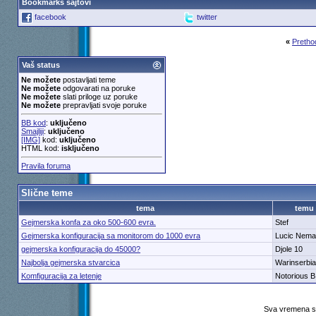
Bookmarks sajtovi
facebook
twitter
«
Pretho
Vaš status
Ne možete
postavljati teme
Ne možete
odgovarati na poruke
Ne možete
slati priloge uz poruke
Ne možete
prepravljati svoje poruke
BB kod
:
uključeno
Smajliji
:
uključeno
[IMG]
kod:
uključeno
HTML kod:
isključeno
Pravila foruma
Slične teme
tema
temu
Gejmerska konfa za oko 500-600 evra.
Stef
Gejmerska konfiguracija sa monitorom do 1000 evra
Lucic Nema
gejmerska konfiguracija do 45000?
Djole 10
Najbolja gejmerska stvarcica
Warinserbia
Komfiguracija za letenje
Notorious B
Sva vremena su