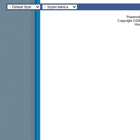
Powered 
Copyright ©200
Ho