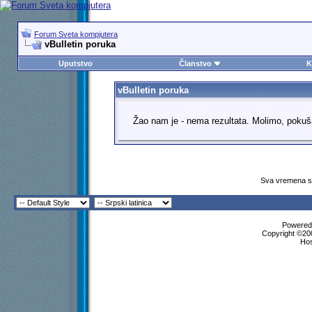
Forum Sveta kompjutera
vBulletin poruka
Uputstvo
Članstvo
K
vBulletin poruka
Žao nam je - nema rezultata. Molimo, pokuš
Sva vremena su
Powered 
Copyright ©200
Ho