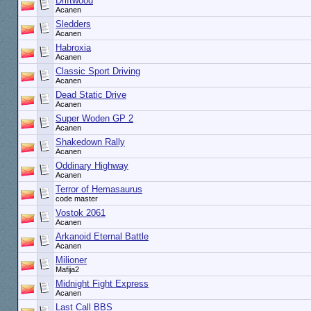
Driftwood
Acanen
Sledders
Acanen
Habroxia
Acanen
Classic Sport Driving
Acanen
Dead Static Drive
Acanen
Super Woden GP 2
Acanen
Shakedown Rally
Acanen
Oddinary Highway
Acanen
Terror of Hemasaurus
code master
Vostok 2061
Acanen
Arkanoid Eternal Battle
Acanen
Milioner
Mafija2
Midnight Fight Express
Acanen
Last Call BBS