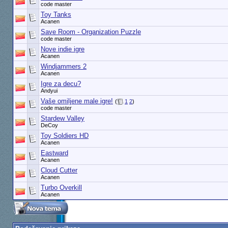
code master
Toy Tanks
Acanen
Save Room - Organization Puzzle
code master
Nove indie igre
Acanen
Windjammers 2
Acanen
Igre za decu?
Andyui
Vaše omiljene male igre!
(
1
2
)
code master
Stardew Valley
DeCoy
Toy Soldiers HD
Acanen
Eastward
Acanen
Cloud Cutter
Acanen
Turbo Overkill
Acanen