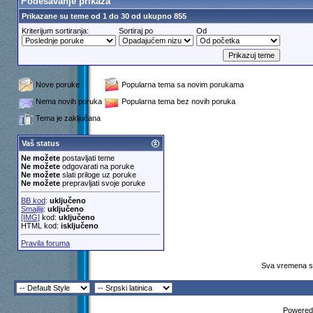
Podešavanje prikaza
Prikazane su teme od 1 do 30 od ukupno 855
Kriterijum sortiranja:
Sortiraj po
Od
Nove poruke
Popularna tema sa novim porukama
Nema novih poruka
Popularna tema bez novih poruka
Tema je zaključana
Vaš status
Ne možete
postavljati teme
Ne možete
odgovarati na poruke
Ne možete
slati priloge uz poruke
Ne možete
prepravljati svoje poruke
BB kod
:
uključeno
Smajliji
:
uključeno
[IMG]
kod:
uključeno
HTML kod:
isključeno
Pravila foruma
Sva vremena su
Powered 