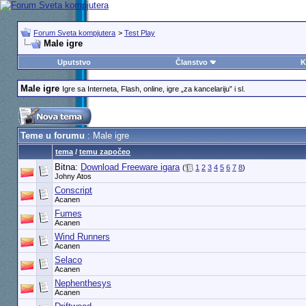
Forum Sveta kompjutera
>
Test Play
Male igre
Uputstvo
Članstvo
K
Male igre
Igre sa Interneta, Flash, online, igre „za kancelariju” i sl.
Teme u forumu
: Male igre
tema
/
temu započeo
Bitna:
Download Freeware igara
(
1
2
3
4
5
6
7
8
)
Johny Atos
Conscript
Acanen
Fumes
Acanen
Wind Runners
Acanen
Selaco
Acanen
Nephenthesys
Acanen