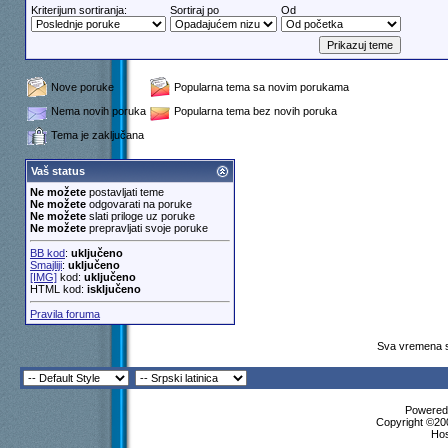
Kriterijum sortiranja:
Sortiraj po
Od
Nove poruke
Popularna tema sa novim porukama
Nema novih poruka
Popularna tema bez novih poruka
Tema je zaključana
Vaš status
Ne možete
postavljati teme
Ne možete
odgovarati na poruke
Ne možete
slati priloge uz poruke
Ne možete
prepravljati svoje poruke
BB kod
:
uključeno
Smajliji
:
uključeno
[IMG]
kod:
uključeno
HTML kod:
isključeno
Pravila foruma
Sva vremena s
Powered 
Copyright ©200
Ho