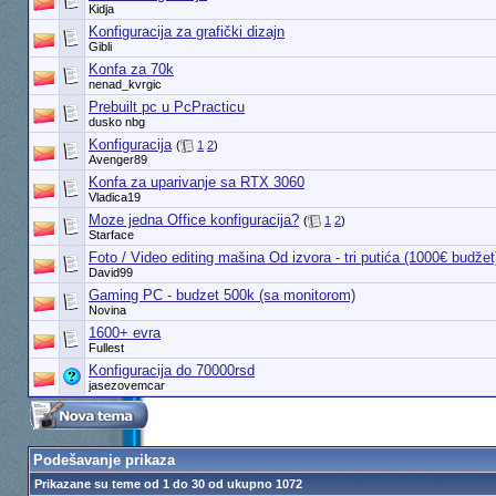
Kidja
Konfiguracija za grafički dizajn
Gibli
Konfa za 70k
nenad_kvrgic
Prebuilt pc u PcPracticu
dusko nbg
Konfiguracija
(
1
2
)
Avenger89
Konfa za uparivanje sa RTX 3060
Vladica19
Moze jedna Office konfiguracija?
(
1
2
)
Starface
Foto / Video editing mašina Od izvora - tri putića (1000€ budžet
David99
Gaming PC - budzet 500k (sa monitorom)
Novina
1600+ evra
Fullest
Konfiguracija do 70000rsd
jasezovemcar
Podešavanje prikaza
Prikazane su teme od 1 do 30 od ukupno 1072