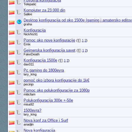
Povoljna konfiguracija
Telepatic
Kompjuter za 23.000 din
Sallee
Desktop konfiguracija od oko 1500e (gaming i amatersko editova
graha
Konfiguracija
NickNs91
Pomoc oko nove konfiguracije
(
1
2
)
Emix
Gejmerska konfiguracija savet
(
1
2
)
FakeDeath
Konfiguracija 1500e
(
1
2
)
dax011
Pc gaming do 1800evra
lary_king
pomoć oko izbora konfiguracije do 1k€
pecinjo
Pomoc oko polukonfiguracije za 1080p
miticfam
Polukonfiguracija 300e +-50e
misa92
1500evra?
lary_king
Nova konf za Office i Surf
anadjin
Nova konfiguracija