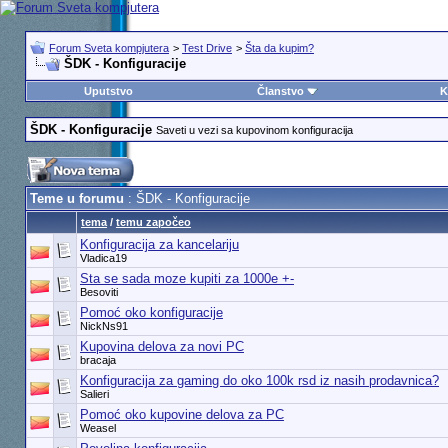
Forum Sveta kompjutera
>
Test Drive
>
Šta da kupim?
ŠDK - Konfiguracije
Uputstvo
Članstvo
K
ŠDK - Konfiguracije
Saveti u vezi sa kupovinom konfiguracija
Teme u forumu
: ŠDK - Konfiguracije
tema
/
temu započeo
Konfiguracija za kancelariju
Vladica19
Sta se sada moze kupiti za 1000e +-
Besoviti
Pomoć oko konfiguracije
NickNs91
Kupovina delova za novi PC
bracaja
Konfiguracija za gaming do oko 100k rsd iz nasih prodavnica?
Salieri
Pomoć oko kupovine delova za PC
Weasel