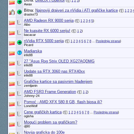
Bitna:
DirectX i OpenGl
(
1
2
3
)
Awax
Bitna:
Najnoviji drajveri za nVidia i ATI grafičke kartice
(
1
2
3
draske73
AMD Radeon RX 9000 serija
(
1
2
3
4
5
)
Aibo
Ne kupujte RX 6000 seriju!
(
1
2
)
bacacar
nVidia RTX 5000 serija
(
1
2
3
4
5
6
7
8
...
Poslednja strana
)
Picard
Madjarska
infe88
27 "Asus Rog Strix OLED XG27AQDMG
infe88
Update sa RTX 3060 nas RTX40xx
infe88
Grafičke kartice sa pasivnim hlađenjem
zemljanin
AMD FSR3 Frame Generation
(
1
2
)
Johnny-24
Pomoć - AMD XFX 580 8 GB, flash biosa ili?
LoneWolf
Cene grafičkih kartica
(
1
2
3
4
5
6
7
8
...
Poslednja strana
)
ogisha
Mogući problem sa grafičkom?
dj90
Novija graficka do 100e