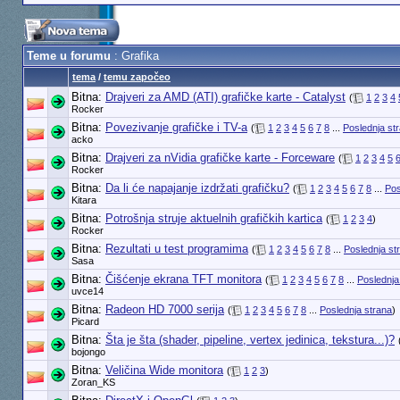
Teme u forumu
: Grafika
tema
/
temu započeo
Bitna:
Drajveri za AMD (ATI) grafičke karte - Catalyst
(
1
2
3
4
Rocker
Bitna:
Povezivanje grafičke i TV-a
(
1
2
3
4
5
6
7
8
...
Poslednja st
acko
Bitna:
Drajveri za nVidia grafičke karte - Forceware
(
1
2
3
4
5
Rocker
Bitna:
Da li će napajanje izdržati grafičku?
(
1
2
3
4
5
6
7
8
...
Pos
Kitara
Bitna:
Potrošnja struje aktuelnih grafičkih kartica
(
1
2
3
4
)
Rocker
Bitna:
Rezultati u test programima
(
1
2
3
4
5
6
7
8
...
Poslednja st
Sasa
Bitna:
Čišćenje ekrana TFT monitora
(
1
2
3
4
5
6
7
8
...
Poslednja
uvce14
Bitna:
Radeon HD 7000 serija
(
1
2
3
4
5
6
7
8
...
Poslednja strana
)
Picard
Bitna:
Šta je šta (shader, pipeline, vertex jedinica, tekstura...)?
bojongo
Bitna:
Veličina Wide monitora
(
1
2
3
)
Zoran_KS