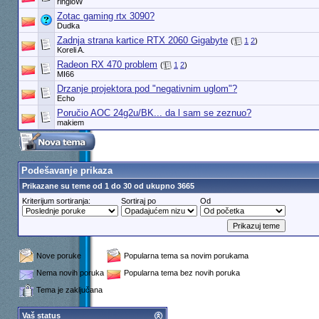
ringloW
Zotac gaming rtx 3090?
Dudka
Zadnja strana kartice RTX 2060 Gigabyte
(
1
2
)
Koreli A.
Radeon RX 470 problem
(
1
2
)
MI66
Drzanje projektora pod "negativnim uglom"?
Echo
Poručio AOC 24g2u/BK... da l sam se zeznuo?
makiem
Podešavanje prikaza
Prikazane su teme od 1 do 30 od ukupno 3665
Kriterijum sortiranja:
Sortiraj po
Od
Nove poruke
Popularna tema sa novim porukama
Nema novih poruka
Popularna tema bez novih poruka
Tema je zaključana
Vaš status