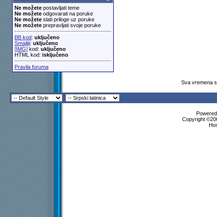
Ne možete
postavljati teme
Ne možete
odgovarati na poruke
Ne možete
slati priloge uz poruke
Ne možete
prepravljati svoje poruke
BB kod
:
uključeno
Smajliji
:
uključeno
[IMG]
kod:
uključeno
HTML kod:
isključeno
Pravila foruma
Sva vremena su
Powered 
Copyright ©200
Ho