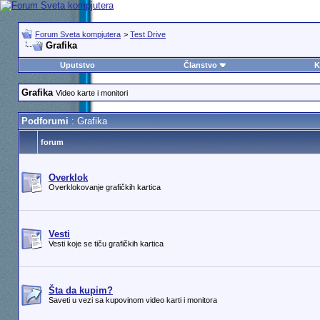
Forum Sveta kompjutera
>
Test Drive
Grafika
Uputstvo
Članstvo
K
Grafika
Video karte i monitori
Podforumi
: Grafika
forum
Overklok
Overklokovanje grafičkih kartica
Vesti
Vesti koje se tiču grafičkih kartica
Šta da kupim?
Saveti u vezi sa kupovinom video karti i monitora