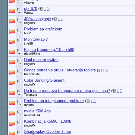
yhaker
gtx 670
(
1
2
)
Woow
400w napajanje
(
1
2
)
ringloW
Problem sa grafickom.
Nes*
Monitor/kabl?
infe88
Fujitsu Esprimo p710 i rx580
chaki95ktc
Dual monitor switch
ringloW
Odnos potrošnje struje i stvaranja toplote
(
1
2
)
Insecticide
Color Banding/Gradient
ringloW
Da li su u redu ove temperature u toku gejminga?
(
1
2
)
Telepatic
Problem sa integrisanom grafikom
(
1
2
)
djosha
nvidia t500 4gb
musculus4
Kombinacija x5690 i 1080ti
ringloW
Shadowplay Overlay Timer