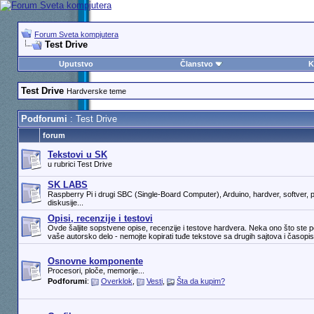
Forum Sveta kompjutera
Test Drive
Uputstvo
Članstvo
K
Test Drive
Hardverske teme
Podforumi
: Test Drive
forum
Tekstovi u SK
u rubrici Test Drive
SK LABS
Raspberry Pi i drugi SBC (Single-Board Computer), Arduino, hardver, softver, pr
diskusije...
Opisi, recenzije i testovi
Ovde šaljite sopstvene opise, recenzije i testove hardvera. Neka ono što ste p
vaše autorsko delo - nemojte kopirati tuđe tekstove sa drugih sajtova i časopis
Osnovne komponente
Procesori, ploče, memorije...
Podforumi
:
Overklok
,
Vesti
,
Šta da kupim?