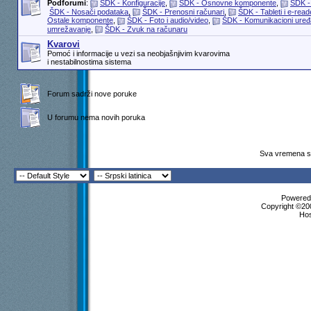
Podforumi
:
ŠDK - Konfiguracije
,
ŠDK - Osnovne komponente
,
ŠDK -
ŠDK - Nosači podataka
,
ŠDK - Prenosni računari
,
ŠDK - Tableti i e-read
Ostale komponente
,
ŠDK - Foto i audio/video
,
ŠDK - Komunikacioni uređaj
umrežavanje
,
ŠDK - Zvuk na računaru
Kvarovi
Pomoć i informacije u vezi sa neobjašnjivim kvarovima
i nestabilnostima sistema
Forum sadrži nove poruke
U forumu nema novih poruka
Sva vremena su
Powered 
Copyright ©200
Ho