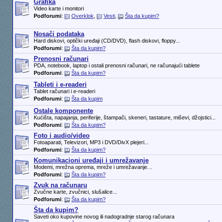
Grafika
Video karte i monitori
Podforumi
:
Overklok
,
Vesti
,
Šta da kupim?
Nosači podataka
Hard diskovi, optički uređaji (CD/DVD), flash diskovi, floppy...
Podforumi
:
Šta da kupim?
Prenosni računari
PDA, notebook, laptop i ostali prenosni računari, ne računajući tablete
Podforumi
:
Šta da kupim?
Tableti i e-readeri
Tablet računari i e-readeri
Podforumi
:
Šta da kupim
Ostale komponente
Kućišta, napajanja, periferije, štampači, skeneri, tastature, miševi, džojstici...
Podforumi
:
Šta da kupim?
Foto i audio/video
Fotoaparati, Televizori, MP3 i DVD/DivX plejeri...
Podforumi
:
Šta da kupim?
Komunikacioni uređaji i umrežavanje
Modemi, mrežna oprema, mreže i umrežavanje…
Podforumi
:
Šta da kupim?
Zvuk na računaru
Zvučne karte, zvučnici, slušalice...
Podforumi
:
Šta da kupim?
Šta da kupim?
Saveti oko kupovine novog ili nadogradnje starog računara