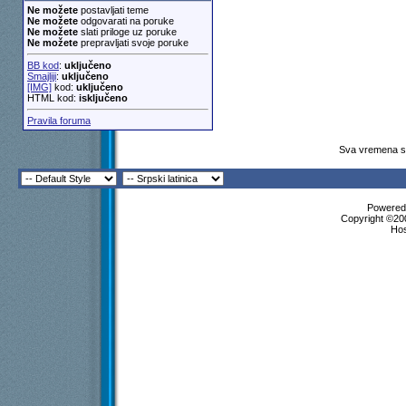
Ne možete
postavljati teme
Ne možete
odgovarati na poruke
Ne možete
slati priloge uz poruke
Ne možete
prepravljati svoje poruke
BB kod
:
uključeno
Smajliji
:
uključeno
[IMG]
kod:
uključeno
HTML kod:
isključeno
Pravila foruma
Sva vremena su
Powered 
Copyright ©200
Ho