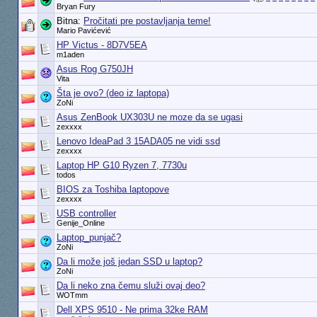
Bryan Fury
Bitna:
Pročitati pre postavljanja teme!
Mario Pavićević
HP Victus - 8D7V5EA
m1aden
Asus Rog G750JH
Vita
Šta je ovo? (deo iz laptopa)
ZoNi
Asus ZenBook UX303U ne moze da se ugasi
zexxxx
Lenovo IdeaPad 3 15ADA05 ne vidi ssd
zexxxx
Laptop HP G10 Ryzen 7, 7730u
todos
BIOS za Toshiba laptopove
zexxxx
USB controller
Genije_Online
Laptop_punjač?
ZoNi
Da li može još jedan SSD u laptop?
ZoNi
Da li neko zna čemu služi ovaj deo?
WOTmm
Dell XPS 9510 - Ne prima 32ke RAM