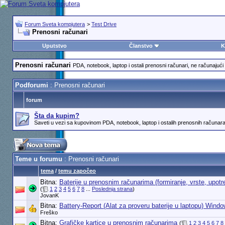
Forum Sveta kompjutera
>
Test Drive
Prenosni računari
Uputstvo
Članstvo
K
Prenosni računari
PDA, notebook, laptop i ostali prenosni računari, ne računajući 
Podforumi
: Prenosni računari
forum
Šta da kupim?
Saveti u vezi sa kupovinom PDA, notebook, laptop i ostalih prenosnih računara,
Teme u forumu
: Prenosni računari
tema
/
temu započeo
Bitna:
Baterije u prenosnim računarima (formiranje, vrste, upotr
(
1
2
3
4
5
6
7
8
...
Poslednja strana
)
JovanK
Bitna:
Battery-Report (Alat za proveru baterije u laptopu) Wind
Freško
Bitna:
Grafičke kartice u prenosnim računarima
(
1
2
3
4
5
6
7
8