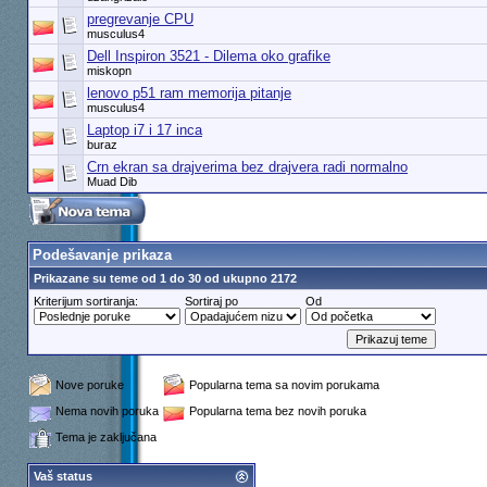
pregrevanje CPU
musculus4
Dell Inspiron 3521 - Dilema oko grafike
miskopn
lenovo p51 ram memorija pitanje
musculus4
Laptop i7 i 17 inca
buraz
Crn ekran sa drajverima bez drajvera radi normalno
Muad Dib
Podešavanje prikaza
Prikazane su teme od 1 do 30 od ukupno 2172
Kriterijum sortiranja:
Sortiraj po
Od
Nove poruke
Popularna tema sa novim porukama
Nema novih poruka
Popularna tema bez novih poruka
Tema je zaključana
Vaš status