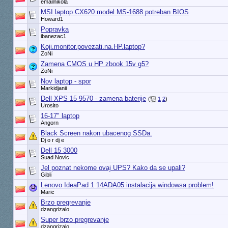
emailnikola
MSI laptop CX620 model MS-1688 potreban BIOS
Howard1
Popravka
ibanezac1
Koji.monitor.povezati.na.HP.laptop?
ZoNi
Zamena CMOS u HP zbook 15v g5?
ZoNi
Nov laptop - spor
Markidjanii
Dell XPS 15 9570 - zamena baterije
(
1
2
)
Urosito
16-17" laptop
Angorn
Black Screen nakon ubacenog SSDa.
Dj o r dj e
Dell 15 3000
Suad Novic
Jel poznat nekome ovaj UPS? Kako da se upali?
Gibli
Lenovo IdeaPad 1 14ADA05 instalacija windowsa problem!
Maric
Brzo pregrevanje
dzangrizalo
Super brzo pregrevanje
dzangrizalo