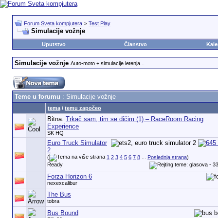
Forum Sveta kompjutera
>
Test Play
Simulacije vožnje
Uputstvo
Članstvo
Kale
Simulacije vožnje
Auto-moto + simulacije letenja...
Teme u forumu
: Simulacije vožnje
tema
/
temu započeo
Bitna:
Trkač sam, tim se dičim (1) – RaceRoom Racing
Experience
SK HQ
Euro Truck Simulator
2
(
1
2
3
4
5
6
7
8
...
Poslednja strana
)
Ready
Forza Horizon 6
nexexcalibur
The Bus
tobra
Bus Bound