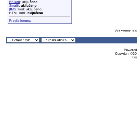
BB kod
:
uključeno
Smajliji
:
uključeno
[IMG]
kod:
uključeno
HTML kod:
isključeno
Pravila foruma
Sva vremena su
Powered 
Copyright ©200
Ho