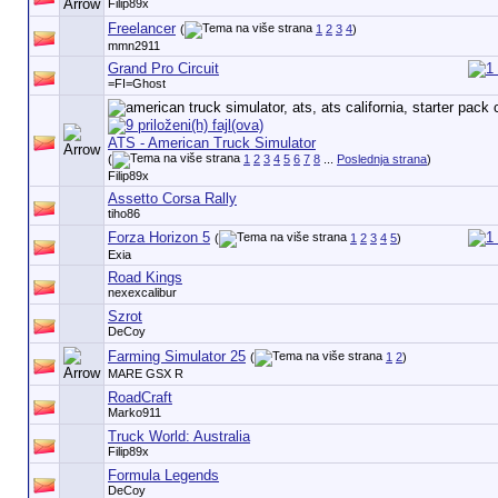
Filip89x
Freelancer
(
1
2
3
4
)
mmn2911
Grand Pro Circuit
=FI=Ghost
ATS - American Truck Simulator
(
1
2
3
4
5
6
7
8
...
Poslednja strana
)
Filip89x
Assetto Corsa Rally
tiho86
Forza Horizon 5
(
1
2
3
4
5
)
Exia
Road Kings
nexexcalibur
Szrot
DeCoy
Farming Simulator 25
(
1
2
)
MARE GSX R
RoadCraft
Marko911
Truck World: Australia
Filip89x
Formula Legends
DeCoy