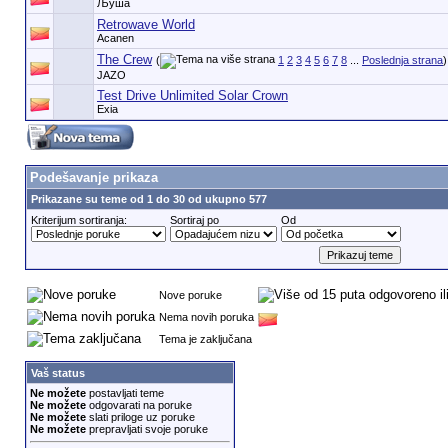
Љуша
Retrowave World
Acanen
The Crew
(
1
2
3
4
5
6
7
8
...
Poslednja strana
)
JAZO
Test Drive Unlimited Solar Crown
Exia
Podešavanje prikaza
Prikazane su teme od 1 do 30 od ukupno 577
Kriterijum sortiranja:
Sortiraj po
Od
Nove poruke
Nema novih poruka
Tema je zaključana
Vaš status
Ne možete
postavljati teme
Ne možete
odgovarati na poruke
Ne možete
slati priloge uz poruke
Ne možete
prepravljati svoje poruke