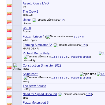
Asseto Corsa EVO
tref
The Crew 2
dex3108
Uboat
(
1
2
)
director
Wrc 8
Љуша
Forza Horizon 4
(
1
2
3
4
5
)
White Ripper
Farming Simulator 22
(
1
2
3
)
MARE GSX R
Richard Burns Rally
(
1
2
3
4
5
6
7
8
...
Poslednja strana
)
mitrovskiigi
Construction Simulator 2022
tobra
Spintires™
(
1
2
3
4
5
6
7
8
...
Poslednja strana
)
soneje
The Brew Barons
DeCoy
Need for Speed Unbound
(
1
2
3
)
sp01
Forza Motorsport 8