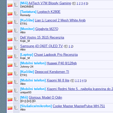
[Miš]
A4Tech V7M Bloody Gaming
(
1
2
3
4
5
)
DiNDiNBrE
[Tastatura]
Logitech K280E
Remedy
[Kućište]
Lian Li Lancool 2 Mesh White Argb
ETR1
[Monitor]
Gigabyte M27Q
Aibo
Dell Vostro 15 3515 Recenzija
Kojic_M
Samsung 43 Q60T QLED TV
(
1
2
)
Aibo
[Laptop]
Chuwi Lapbook Pro Recenzija
Kojic_M
[Mobilni telefon]
Huawei P40 8/128gb
Johnny-24
[Kućište]
Deepcool Kendomen TI
ETR1
[Mobilni telefon]
Xiaomi Mi 8 lite
(
1
2
3
4
5
)
Aibo
[Mobilni telefon]
Xiaomi Redmi Note 5...najbolja kupovina do 
unique93
[Miš]
Glorious Model O Odin
[]D.[].[]v[].[]D.
[Slušalice/mikrofon]
Cooler Master MasterPulse MH-751
Aibo