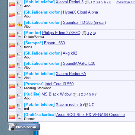
[Mobilni telefon]
Xiaomi Redmi 3
(
1
2
3
4
5
6
7
8
...
Poslednja st
Aibo
[Slušalice/mikrofon]
HyperX Cloud Alpha
Aibo
[Slušalice/mikrofon]
Superlux HD-385 (in-ear)
Aibo
[Monitor]
Philips E-line 278E8Q
(
1
2
3
)
DukeofSerbia
[Štampač]
Epson L550
todos
[Slušalice/mikrofon]
Akg k92
Aibo
[Slušalice/mikrofon]
SoundMAGIC E10
Aibo
[Mobilni telefon]
Xiaomi Redmi 6A
Aibo
[Procesor]
Intel Core I3 550
Miodrag Stankovic
[Kućište]
MS Black Widow
(
1
2
3
4
5
6
7
)
Aibo
[Mobilni telefon]
Xiaomi redmi 5
(
1
2
)
tref
[Grafička kartica]
Asus ROG Strix RX VEGA64 Crossfire
Renner