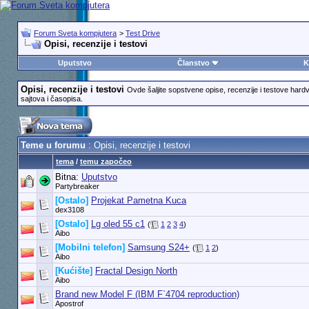
Forum Sveta kompjutera
>
Test Drive
Opisi, recenzije i testovi
Uputstvo
Članstvo
K
Opisi, recenzije i testovi
Ovde šaljite sopstvene opise, recenzije i testove hard
sajtova i časopisa.
Teme u forumu
: Opisi, recenzije i testovi
tema
/
temu započeo
Bitna:
Uputstvo
Partybreaker
[Ostalo]
Projekat Pametna Kuca
dex3108
[Ostalo]
Lg oled 55 c1
(
1
2
3
4
)
Aibo
[Mobilni telefon]
Samsung S24+
(
1
2
)
Aibo
[Kućište]
Fractal Design North
Aibo
Brand new Model F (IBM F`4704 reproduction)
Apostrof