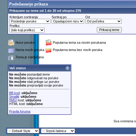
Podešavanje prikaza
Prikazane su teme od 1 do 30 od ukupno 276
Kriterijum sortiranja:
Sortiraj po
Od
Prefiks
Nove poruke
Popularna tema sa novim porukama
Nema novih poruka
Popularna tema bez novih poruka
Tema je zaključana
Vaš status
Ne možete
postavljati teme
Ne možete
odgovarati na poruke
Ne možete
slati priloge uz poruke
Ne možete
prepravljati svoje poruke
BB kod
:
uključeno
Smajliji
:
uključeno
[IMG]
kod:
uključeno
HTML kod:
isključeno
Pravila foruma
Sva vremena su