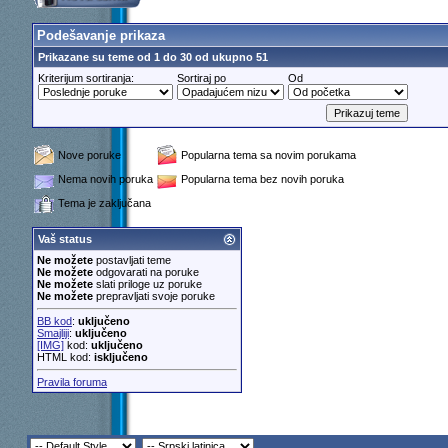
Podešavanje prikaza
Prikazane su teme od 1 do 30 od ukupno 51
Kriterijum sortiranja:
Sortiraj po
Od
Nove poruke
Popularna tema sa novim porukama
Nema novih poruka
Popularna tema bez novih poruka
Tema je zaključana
Vaš status
Ne možete
postavljati teme
Ne možete
odgovarati na poruke
Ne možete
slati priloge uz poruke
Ne možete
prepravljati svoje poruke
BB kod
:
uključeno
Smajliji
:
uključeno
[IMG]
kod:
uključeno
HTML kod:
isključeno
Pravila foruma