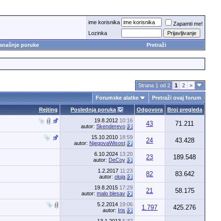
ime korisnika
Zapamti me!
Lozinka
anašnje poruke
Pretraži
Strana 1 od 2
1
2
>
Forumske alatke
Pretraži ovaj forum
Rejting
Poslednja poruka
Odgovora
Broj pregleda
19.8.2012
10:16
43
71.211
autor:
Skenderevo
15.10.2010
18:59
24
43.428
autor:
NjegovaWisost
6.10.2024
13:20
23
189.548
autor:
DeCoy
1.2.2017
11:23
82
83.642
autor:
oluja
19.8.2015
17:29
21
58.175
autor:
malo blesav
5.2.2014
19:06
1.797
425.276
autor:
Iris