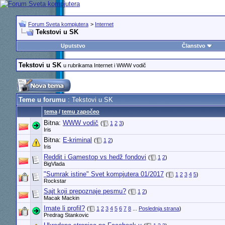
Forum Sveta kompjutera
>
Internet
Tekstovi u SK
Uputstvo
Članstvo
Tekstovi u SK
u rubrikama Internet i WWW vodič
Teme u forumu
: Tekstovi u SK
tema
/
temu započeo
Bitna:
WWW vodič
(
1
2
3
)
Iris
Bitna:
E-kriminal
(
1
2
)
Iris
Reddit i Gamestop vs hedž fondovi
(
1
2
)
BigVlada
"Sumrak istine" Svet kompjutera 01/2017
(
1
2
3
4
5
)
Rockstar
Sajt koji prepoznaje pesmu?
(
1
2
)
Macak Mackin
Imate li profil?
(
1
2
3
4
5
6
7
8
...
Poslednja strana
)
Predrag Stankovic