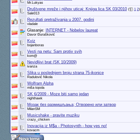
Mr.Lukyas
Društvene mreže i njihov uticaj: Knjiga lica SK 03/2010
(
1
2
)
Sale013
Rezultati pretraživanja u 2007. godini
vladale
Glasanje:
INTERNET - Nobelov laureat
Davor Đurašković
Kviz
bojanboras
Vesti na netu: Sam protiv svih
kom@
Nevidljivi brat (SK 10/2009)
ivanza
Slika u poslednjem broju strana 75-ikonice
Radulović Nikola
Wolfram Alpha
miša topola
SK 6/2009 - Moze biti samo jedan
nighthawk
Мозак без размишљања; Отворено или затвор
MilanSM
Musicshake - pravite muziku
crazy_chicken
Inovacija iz M$a - Photosynth - how yes no!
kovacm