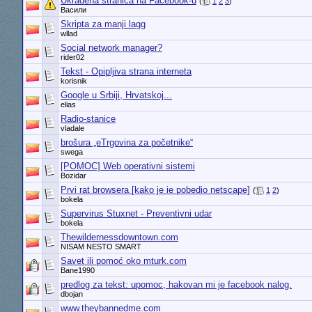
Ukradena stranica na Facebook-u
(
1
2
3
)
Васили
Skripta za manji lagg
wllad
Social network manager?
rider02
Tekst - Opipljiva strana interneta
korisnik
Google u Srbiji, Hrvatskoj...
elias
Radio-stanice
vladale
brošura „eTrgovina za početnike“
swega
[POMOC] Web operativni sistemi
Bozidar
Prvi rat browsera [kako je ie pobedio netscape]
(
1
2
)
bokela
Supervirus Stuxnet - Preventivni udar
bokela
Thewildernessdowntown.com
NISAM NESTO SMART
Savet ili pomoć oko mturk.com
Bane1990
predlog za tekst: upomoc, hakovan mi je facebook nalog.
dbojan
www.theybannedme.com