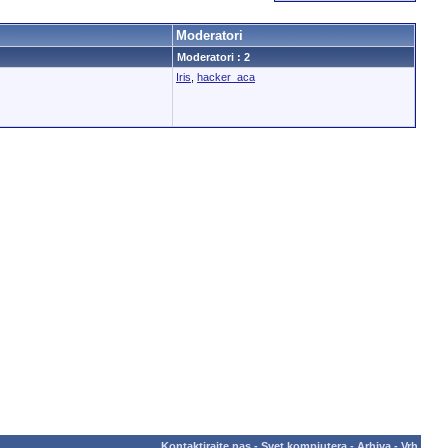
Moderatori
Moderatori : 2
Iris
,
hacker_aca
Kontaktirajte nas
-
Svet kompjutera
-
Arhiva
-
Vrh