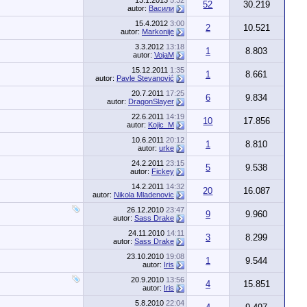
13.1.2013
5:32
52
30.219
autor:
Васили
15.4.2012
3:00
2
10.521
autor:
Markonije
3.3.2012
13:18
1
8.803
autor:
VojaM
15.12.2011
1:35
1
8.661
autor:
Pavle Stevanović
20.7.2011
17:25
6
9.834
autor:
DragonSlayer
22.6.2011
14:19
10
17.856
autor:
Kojic_M
10.6.2011
20:12
1
8.810
autor:
urke
24.2.2011
23:15
5
9.538
autor:
Fickey
14.2.2011
14:32
20
16.087
autor:
Nikola Mladenovic
26.12.2010
23:47
9
9.960
autor:
Sass Drake
24.11.2010
14:11
3
8.299
autor:
Sass Drake
23.10.2010
19:08
1
9.544
autor:
Iris
20.9.2010
13:56
4
15.851
autor:
Iris
5.8.2010
22:04