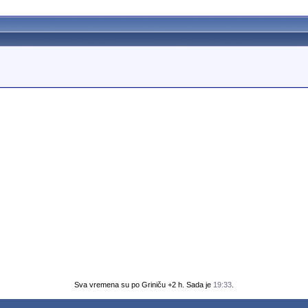
Sva vremena su po Griniču +2 h. Sada je
19:33
.