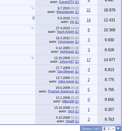
4
9.497
autor:
GoranSTX
9.7.2010
20:32
21
18.879
autor:
Wastelander
5.5.2010
19:04
14
12.431
autor:
Iris
27.4.2010
14:24
8
10.309
autor:
Nash Knight
16.3.2010
22:26
3
9.830
autor:
Geomaster
4.12.2009
21:20
3
8.628
autor:
nighthawk
12.10.2009
23:25
17
14.977
autor:
JohnnyNT
27.7.2009
14:32
3
8.813
autor:
DaySleeper
13.7.2009
23:30
2
8.775
autor:
miša topola
26.6.2009
20:34
5
9.765
autor:
Predrag Stankovic
12.1.2009
22:25
0
9.656
autor:
MilanSM
13.10.2008
19:45
1
9.267
autor:
Hich
4.10.2008
12:21
3
9.763
autor:
VojaM
Strana 1 od 2
1
2
>