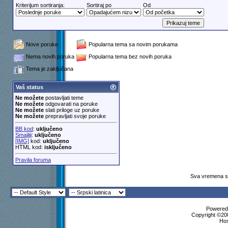
Kriterijum sortiranja:
Sortiraj po
Od
Nove poruke
Popularna tema sa novim porukama
Nema novih poruka
Popularna tema bez novih poruka
Tema je zaključana
Vaš status
Ne možete
postavljati teme
Ne možete
odgovarati na poruke
Ne možete
slati priloge uz poruke
Ne možete
prepravljati svoje poruke
BB kod
:
uključeno
Smajliji
:
uključeno
[IMG]
kod:
uključeno
HTML kod:
isključeno
Pravila foruma
Sva vremena su
Powered 
Copyright ©200
Ho