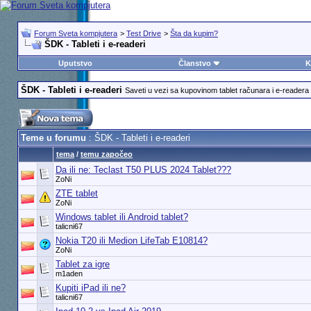
Forum Sveta kompjutera
>
Test Drive
>
Šta da kupim?
ŠDK - Tableti i e-readeri
Uputstvo
Članstvo
K
ŠDK - Tableti i e-readeri
Saveti u vezi sa kupovinom tablet računara i e-readera
Teme u forumu
: ŠDK - Tableti i e-readeri
tema
/
temu započeo
Da ili ne: Teclast T50 PLUS 2024 Tablet???
ZoNi
ZTE tablet
ZoNi
Windows tablet ili Android tablet?
talicni67
Nokia T20 ili Medion LifeTab E10814?
ZoNi
Tablet za igre
m1aden
Kupiti iPad ili ne?
talicni67