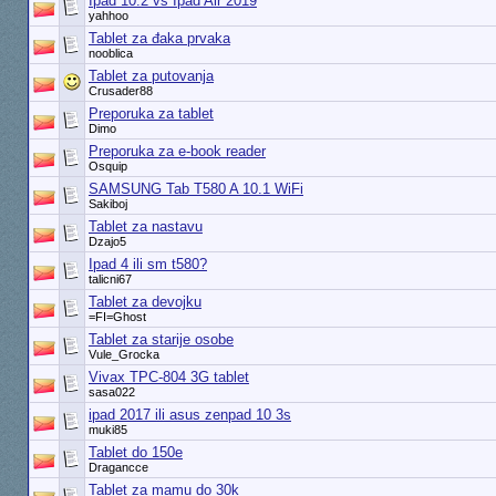
Ipad 10.2 vs Ipad Air 2019
yahhoo
Tablet za đaka prvaka
nooblica
Tablet za putovanja
Crusader88
Preporuka za tablet
Dimo
Preporuka za e-book reader
Osquip
SAMSUNG Tab T580 A 10.1 WiFi
Sakiboj
Tablet za nastavu
Dzajo5
Ipad 4 ili sm t580?
talicni67
Tablet za devojku
=FI=Ghost
Tablet za starije osobe
Vule_Grocka
Vivax TPC-804 3G tablet
sasa022
ipad 2017 ili asus zenpad 10 3s
muki85
Tablet do 150e
Dragancce
Tablet za mamu do 30k