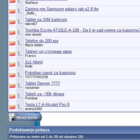
Starface
Zanima me Samsung galaxy tab s2 8 lte
_Baffy_
Tablet sa SIM karticom
talicni67
Toshiba Excite AT10LE-A-108 - Da li je sad vreme za kupovinu
star-duster
Telefon do 200 eur
Black Adder
Таблет од стотинак евра
Franco
2u1 hibrid
Rolle
Potreban savet za kupovinu
TOTTFIROOB
Tablet Denver ????
rastaman
Tabelt za ~30k dinara
Pumbaa
Tesla L7 ili Alcatel Pixi 8
andrej1989
Podešavanje prikaza
Prikazane su teme od 1 do 30 od ukupno 110