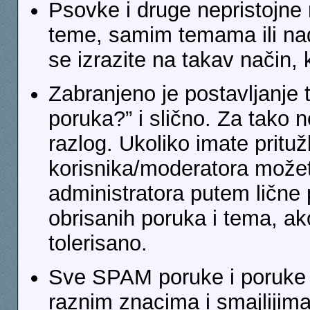
Psovke i druge nepristojne 
teme, samim temama ili na
se izrazite na takav način, 
Zabranjeno je postavljanje 
poruka?” i slično. Za tako 
razlog. Ukoliko imate pritu
korisnika/moderatora možet
administratora putem lične
obrisanih poruka i tema, ak
tolerisano.
Sve SPAM poruke i poruke k
raznim znacima i smajlijim