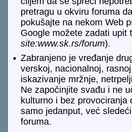
ciljem da se spreči nepotre
pretragu u okviru foruma da
pokušajte na nekom Web pre
Google možete zadati upit 
site:www.sk.rs/forum
).
Zabranjeno je vređanje drug
verskoj, nacionalnoj, rasnoj
iskazivanje mržnje, netrpelji
Ne započinjite svađu i ne u
kulturno i bez provociranja
samo jedanput, već sledeći 
foruma.