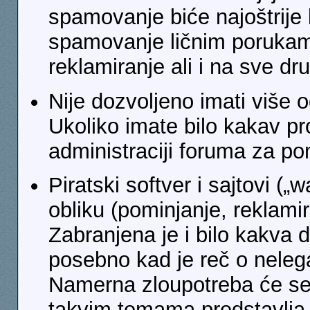
spamovanje biće najoštrije 
spamovanje ličnim porukam
reklamiranje ali i na sve dr
Nije dozvoljeno imati više 
Ukoliko imate bilo kakav p
administraciji foruma za p
Piratski softver i sajtovi (
obliku (pominjanje, reklamira
Zabranjena je i bilo kakva d
posebno kad je reč o nelegal
Namerna zloupotreba će se 
takvim temama predstavlja 