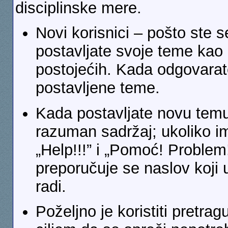
disciplinske mere.
Novi korisnici – pošto ste s
postavljate svoje teme kao 
postojećih. Kada odgovarate
postavljene teme.
Kada postavljate novu temu,
razuman sadržaj; ukoliko i
„Help!!!” i „Pomoć! Problem
preporučuje se naslov koji
radi.
Poželjno je koristiti pretra