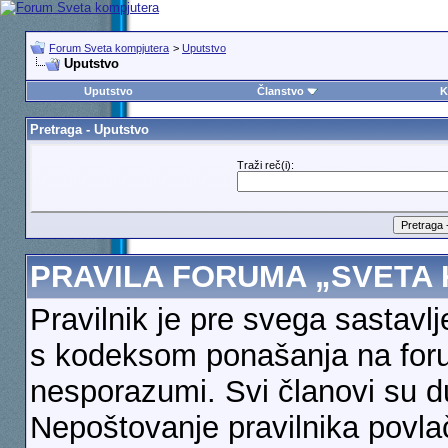
Forum Sveta kompjutera
>
Uputstvo
Uputstvo
Uputstvo
Članstvo
K
Pretraga - Uputstvo
Traži reč(i):
PRAVILA FORUMA „SVETA
Pravilnik je pre svega sastav
s kodeksom ponašanja na forum
nesporazumi. Svi članovi su du
Nepoštovanje pravilnika povla