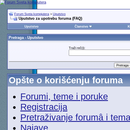
Forum Sveta kompjutera
>
Uputstvo
Uputstvo za upotrebu foruma (FAQ)
Uputstvo
Članstvo
K
Pretraga - Uputstvo
Traži reč(i):
Opšte o korišćenju foruma
Forumi, teme i poruke
Registracija
Pretraživanje forumâ i tem
Najave